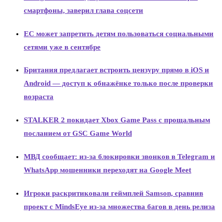
смартфоны, заверил глава соцсети
ЕС может запретить детям пользоваться социальными
сетями уже в сентябре
Британия предлагает встроить цензуру прямо в iOS и
Android — доступ к обнажёнке только после проверки
возраста
STALKER 2 покидает Xbox Game Pass с прощальным
посланием от GSC Game World
МВД сообщает: из-за блокировки звонков в Telegram и
WhatsApp мошенники переходят на Google Meet
Игроки раскритиковали геймплей Samson, сравнив
проект с MindsEye из-за множества багов в день релиза