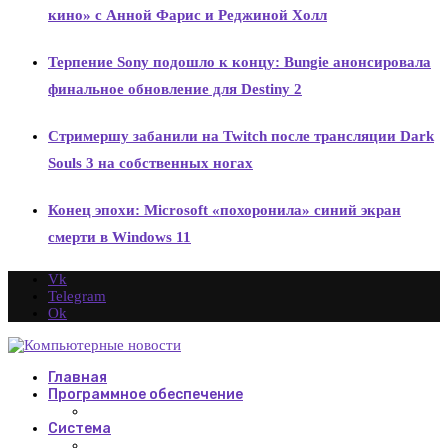
кино» с Анной Фарис и Реджиной Холл
Терпение Sony подошло к концу: Bungie анонсировала
финальное обновление для Destiny 2
Стримершу забанили на Twitch после трансляции Dark
Souls 3 на собственных ногах
Конец эпохи: Microsoft «похоронила» синий экран
смерти в Windows 11
Vk
Telegram
Ok
Главная
Программное обеспечение
Система