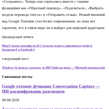
«Сохранить». Теперь они спрятались вместе с такими
функциями как «Обратный перевод», «Поделиться», «Выбрать
модель перевода текста» и «Отправить отзыв». Новый внешний
вид Google Translate стал более современным, но пока нет
гарантии, что в таком виде он и выйдет для широкой аудитории.
предыдущая запись
Meta✴ грозят штрафы на $1,5 трлн по делам о зависимости детей от
Instagram✴ и Facebook✴
следующий пост
Windows 11 начала «съедать» до 500 Гбайт на диске — Microsoft признала баг
Связанные посты
Google готовит функцию Conversation Capture —
ИИ-расшифровщик разговоров
08.08.2026
Хакеры похитили данные покупателей модульных