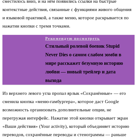
сместилось вниз, и на нём появились ссылки на быстрые
контекстные действия, связанные с функциями живого общения
и языковой практикой, а также меню, которое раскрывается по
нажатии кнопки с тремя точками.
Рекомендую посмотреть
Стильный ролевой боевик Stupid
Never Dies о самом слабом зомби в
мире расскажет безумную историю
любви — новый трейлер и дата
выхода
Из верхнего левого угла пропал ярлык «Сохранённые» — его
сменила кнопка «меню-гамбургера», которое даст Google
возможность организовать дополнительные опции, не
перегружая интерфейс. Нажатие этой кнопки открывает экран
«Ваши действия» (Your activity), который объединяет историю
переводов, сохранённые переводы и стенограммы — раньше