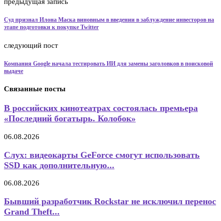
предыдущая запись
Суд признал Илона Маска виновным в введении в заблуждение инвесторов на
этапе подготовки к покупке Twitter
следующий пост
Компания Google начала тестировать ИИ для замены заголовков в поисковой
выдаче
Связанные посты
В российских кинотеатрах состоялась премьера
«Последний богатырь. Колобок»
06.08.2026
Слух: видеокарты GeForce смогут использовать
SSD как дополнительную...
06.08.2026
Бывший разработчик Rockstar не исключил перенос
Grand Theft...