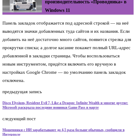
производительность «Проводника» в
Windows 11
Панель закладок отображается под адресной строкой — на неё
выводятся значки добавленных туда сайтов и их названия. Если
добавить на неё достаточно много сайтов, появится стрелка для
прокрутки списка; а долгое касание покажет полный URL-адрес
добавленной в закладки страницы. Чтобы воспользоваться
новым инструментом, придётся включить его вручную в
настройках Google Chrome — по умолчанию панель закладок
отключена.
предыдущая запись
Disco Elysium, Resident Evil 7, Like a Dragon: Infinite Wealth и многие другие:
Microsoft раскрыла последние новинки Game Pass в марте
следующий пост
Мошенники с ИИ зарабатывают до 4,5 раза больше обычных, сообщили в
Интерполе