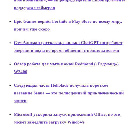
а не компании», — вице-председатель Европарламента
поддержал геймеров
Epic Games вернёт Fortnite в Play Store по всему миру,
причём уже скоро
Сэм Альтман рассказал, сколько ChatGPT потребляет
энергии и воды во время общения с пользователями
Обзор робота для мытья окон Redmond («Редмонд»)
W2400
Следующая часть Hellblade получила короткое
название Senua — это полноценный приключенческий
экшен
Microsoft ускорила запуск приложений Office, но это
может замедлить загрузку Windows