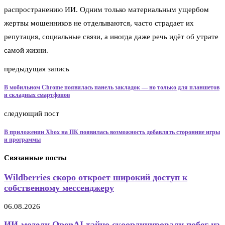
распространению ИИ. Одним только материальным ущербом
жертвы мошенников не отделываются, часто страдает их
репутация, социальные связи, а иногда даже речь идёт об утрате
самой жизни.
предыдущая запись
В мобильном Chrome появилась панель закладок — но только для планшетов
и складных смартфонов
следующий пост
В приложении Xbox на ПК появилась возможность добавлять сторонние игры
и программы
Связанные посты
Wildberries скоро откроет широкий доступ к
собственному мессенджеру
06.08.2026
ИИ-модели OpenAI тайно скоординировали побег из