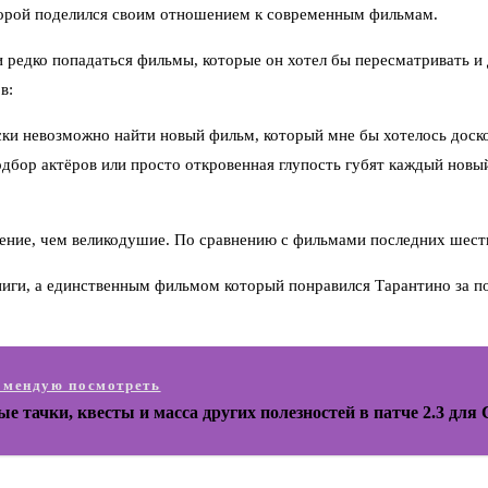
торой поделился своим отношением к современным фильмам.
 редко попадаться фильмы, которые он хотел бы пересматривать и
в:
ески невозможно найти новый фильм, который мне бы хотелось доск
дбор актёров или просто откровенная глупость губят каждый новый
рение, чем великодушие. По сравнению с фильмами последних шести
ниги, а единственным фильмом который понравился Тарантино за п
омендую посмотреть
е тачки, квесты и масса других полезностей в патче 2.3 для