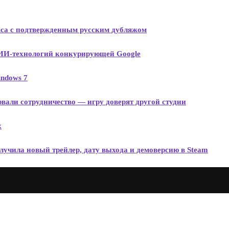
onica с подтвержденным русским дубляжом
 ИИ-технологий конкурирующей Google
ndows 7
зорвали сотрудничество — игру доверят другой студии
х
лучила новый трейлер, дату выхода и демоверсию в Steam