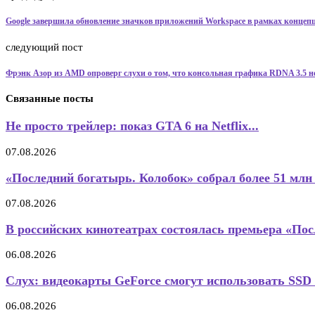
Google завершила обновление значков приложений Workspace в рамках концеп
следующий пост
Фрэнк Азор из AMD опроверг слухи о том, что консольная графика RDNA 3.5 н
Связанные посты
Не просто трейлер: показ GTA 6 на Netflix...
07.08.2026
«Последний богатырь. Колобок» собрал более 51 млн 
07.08.2026
В российских кинотеатрах состоялась премьера «По
06.08.2026
Слух: видеокарты GeForce смогут использовать SSD 
06.08.2026