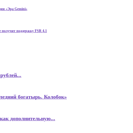
ции «Эра Gemini»
е получит поддержку FSR 4.1
рублей...
следний богатырь. Колобок»
как дополнительную...