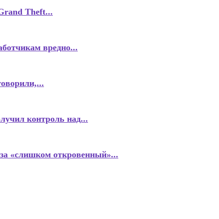
rand Theft...
ботчикам вредно...
оворили,...
учил контроль над...
за «слишком откровенный»...