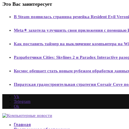
Это Вас заинтересует
В Steam появилась страница ремейка Resident Evil Ver
Meta✴ захотела улучшить свои приложения с помощью
Как поставить таймер на выключение компьютера на Wi
Разработчики Cities: Skylines 2 и Paradox Interactive ра
Космос обещает стать новым рубежом обработки данны
Пиратская градостроительная стратегия Corsair Cove по
Vk
Telegram
Ok
Главная