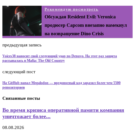
Рекомендую посмотреть
Обсуждая Resident Evil: Veronica
продюсер Capcom внезапно намекнул
на возвращение Dino Crisis
предыдущая запись
Voices38 наносит свой следующий удар по Denuvo. На этот раз защита
рассыпалась в Mafia: The Old Country
следующий пост
На GitHub напал Megalodon — вредоносный код заразил более чем 5500
репозиториев
Связанные посты
Во время кризиса оперативной памяти компания
уничтожает более...
08.08.2026