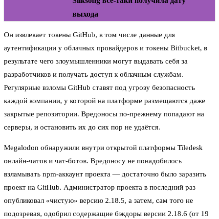
Silksong всё-таки получила дату
выхода
Он извлекает токены GitHub, в том числе данные для
аутентификации у облачных провайдеров и токены Bitbucket, в
результате чего злоумышленники могут выдавать себя за
разработчиков и получать доступ к облачным службам.
Регулярные взломы GitHub ставят под угрозу безопасность
каждой компании, у которой на платформе размещаются даже
закрытые репозитории. Вредоносы по-прежнему попадают на
серверы, и остановить их до сих пор не удаётся.
Megalodon обнаружили внутри открытой платформы Tiledesk
онлайн-чатов и чат-ботов. Вредоносу не понадобилось
взламывать npm-аккаунт проекта — достаточно было заразить
проект на GitHub. Администратор проекта в последний раз
опубликовал «чистую» версию 2.18.5, а затем, сам того не
подозревая, одобрил содержащие бэкдоры версии 2.18.6 (от 19