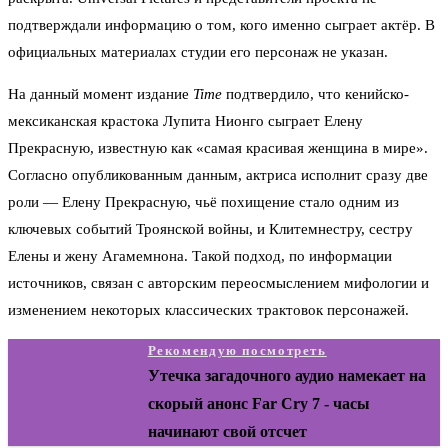
подтверждали информацию о том, кого именно сыграет актёр. В
официальных материалах студии его персонаж не указан.
На данный момент издание
Time
подтвердило, что кенийско-
мексиканская крастока Лупита Нионго сыграет Елену
Прекрасную, известную как «самая красивая женщина в мире».
Согласно опубликованным данным, актриса исполнит сразу две
роли — Елену Прекрасную, чьё похищение стало одним из
ключевых событий Троянской войны, и Клитемнестру, сестру
Елены и жену Агамемнона. Такой подход, по информации
источников, связан с авторским переосмыслением мифологии и
изменением некоторых классических трактовок персонажей.
Рекомендую посмотреть
Утечка загадочного аудио намекает на
скорый анонс Far Cry 7 - часы
начинают свой отсчет