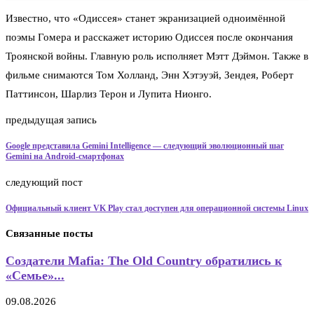
Известно, что «Одиссея» станет экранизацией одноимённой
поэмы Гомера и расскажет историю Одиссея после окончания
Троянской войны. Главную роль исполняет Мэтт Дэймон. Также в
фильме снимаются Том Холланд, Энн Хэтэуэй, Зендея, Роберт
Паттинсон, Шарлиз Терон и Лупита Нионго.
предыдущая запись
Google представила Gemini Intelligence — следующий эволюционный шаг
Gemini на Android-смартфонах
следующий пост
Официальный клиент VK Play стал доступен для операционной системы Linux
Связанные посты
Создатели Mafia: The Old Country обратились к
«Семье»...
09.08.2026