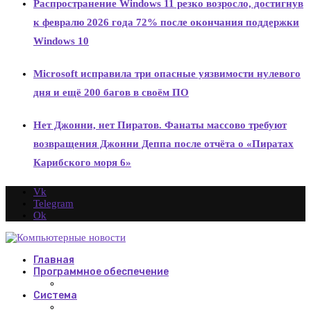
Распространение Windows 11 резко возросло, достигнув
к февралю 2026 года 72% после окончания поддержки
Windows 10
Microsoft исправила три опасные уязвимости нулевого
дня и ещё 200 багов в своём ПО
Нет Джонни, нет Пиратов. Фанаты массово требуют
возвращения Джонни Деппа после отчёта о «Пиратах
Карибского моря 6»
Vk
Telegram
Ok
Главная
Программное обеспечение
Система