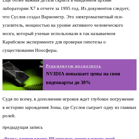
Еще более важная деталь скрыта в найденном архиве
лаборатории X7 в отчете за 1995 год. Из документов следует,
что Суслов создал Вариометр. Это электромагнитный пси-
усилитель, мощностью на уровне активного человеческого
мозга, который ученые использовали в так называемом
Карибском эксперименте для проверки гипотезы о
существовании Ноосферы.
Рекомендую посмотреть
NVIDIA повышает цены на свои
видеокарты до 30%
Судя по всему, в дополнении игроков ждет глубокое погружение
в историю зарождения Зоны, где Суслов сыграет одну из главных
ролей.
предыдущая запись
«Яндекс» намерен научить ИИ считывать эмоции и чувства людей