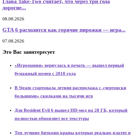
Глава Take-Two считает, что через три года
дорогие...
08.08.2026
GTA 6 расходится как горячие пирожки — игра...
07.08.2026
Это Вас заинтересует
«Игромания» вернулась в печать — вышел первый
бумажный номер с 2018 года
В Steam стартовала летняя распродажа с «чертовски
большими» скидками на тысячи игр
Для Resident Evil 6 вышел HD-мод на 28 ГБ, который
полностью обновляет все текстуры
Топ лучшие биткоин краны которые реально платят в