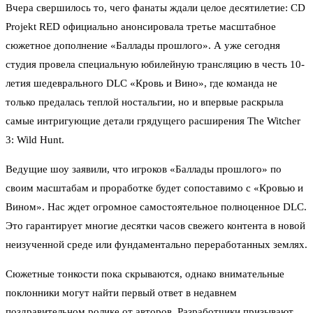
Вчера свершилось то, чего фанаты ждали целое десятилетие: CD
Projekt RED официально анонсировала третье масштабное
сюжетное дополнение «Баллады прошлого». А уже сегодня
студия провела специальную юбилейную трансляцию в честь 10-
летия шедеврального DLC «Кровь и Вино», где команда не
только предалась теплой ностальгии, но и впервые раскрыла
самые интригующие детали грядущего расширения The Witcher
3: Wild Hunt.
Ведущие шоу заявили, что игроков «Баллады прошлого» по
своим масштабам и проработке будет сопоставимо с «Кровью и
Вином». Нас ждет огромное самостоятельное полноценное DLC.
Это гарантирует многие десятки часов свежего контента в новой
неизученной среде или фундаментально переработанных землях.
Сюжетные тонкости пока скрываются, однако внимательные
поклонники могут найти первый ответ в недавнем
поздравительном ролике от авторов. Разработчики призывают