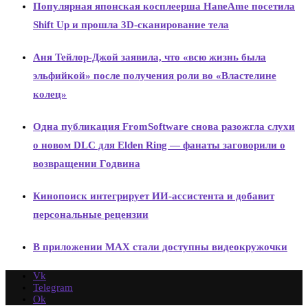
Популярная японская косплеерша HaneAme посетила
Shift Up и прошла 3D-сканирование тела
Аня Тейлор-Джой заявила, что «всю жизнь была
эльфийкой» после получения роли во «Властелине
колец»
Одна публикация FromSoftware снова разожгла слухи
о новом DLC для Elden Ring — фанаты заговорили о
возвращении Годвина
Кинопоиск интегрирует ИИ-ассистента и добавит
персональные рецензии
В приложении MAX стали доступны видеокружочки
Vk
Telegram
Ok