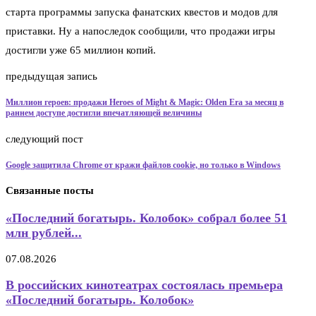
старта программы запуска фанатских квестов и модов для
приставки. Ну а напоследок сообщили, что продажи игры
достигли уже 65 миллион копий.
предыдущая запись
Миллион героев: продажи Heroes of Might & Magic: Olden Era за месяц в
раннем доступе достигли впечатляющей величины
следующий пост
Google защитила Chrome от кражи файлов cookie, но только в Windows
Связанные посты
«Последний богатырь. Колобок» собрал более 51
млн рублей...
07.08.2026
В российских кинотеатрах состоялась премьера
«Последний богатырь. Колобок»