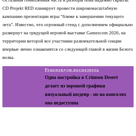
Остальная геймплейная часть и разборы пока надежно скрыты.
CD Projekt RED планирует провести широкомасштабную
кампанию презентации игры "ближе к завершению текущего
лета". Известно, что огромный стенд с дополнением официально
развернут на грядущей игровой выставке Gamescom 2026, на
территории которой все участники развлекательной секции
впервые лично ознакомятся со следующей главой в жизни Белого
волка.
Рекомендую посмотреть
Одна настройка в Crimson Desert
делает из хорошей графики
визуальный шедевр - но на консолях
она недоступна