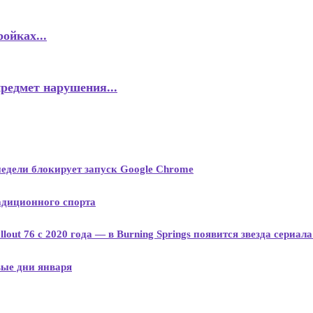
ойках...
предмет нарушения...
недели блокирует запуск Google Chrome
адиционного спорта
lout 76 с 2020 года — в Burning Springs появится звезда сериал
вые дни января