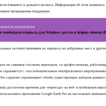
ктов ближнего и дальнего космоса. Информация об этом появилась
тоящем прекращении поддержки.
омендую посмотреть
le пообещала открыть для Windows доступ к буферу обмена i
ьных путешественников по переносу их избранных мест и других н
быть не слишком стеснены переездом, то профессионалы, работаю
ом справляется с
«последовательным отображением атрибутивных
. Это серьёзно ограничивает объём существующих наборов данных»
вила достаточно времени для «переезда» на веб- и мобильную верс
спользовать приложение Google Earth Pro на настольных компьюте