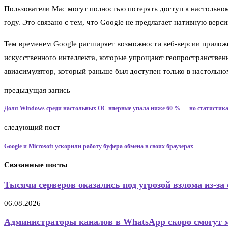
Пользователи Mac могут полностью потерять доступ к настольно
году. Это связано с тем, что Google не предлагает нативную вер
Тем временем Google расширяет возможности веб-версии приложе
искусственного интеллекта, которые упрощают геопространственн
авиасимулятор, который раньше был доступен только в настольн
предыдущая запись
Доля Windows среди настольных ОС впервые упала ниже 60 % — но статистик
следующий пост
Google и Microsoft ускорили работу буфера обмена в своих браузерах
Связанные посты
Тысячи серверов оказались под угрозой взлома из-за 
06.08.2026
Администраторы каналов в WhatsApp скоро смогут 