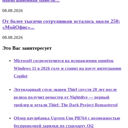
навигационная панель...
08.08.2026
От более тысячи сотрудников осталось около 250:
«МойОфис»...
08.08.2026
Это Вас заинтересует
Microsoft сосредоточится на исправлении ошибок
Windows 11 в 2026 году и ставит на паузу интеграцию
Copilot
Легендарный стелс-экшен Thief спустя 28 лет после
релиза получит ремастер от Nightdive — первый
трейлер и детали Thief: The Dark Project Remastered
Обзор пауэрбанка Ugreen Uno PB764 с возможностью
беспроводной зарядки по стандарту Qi2