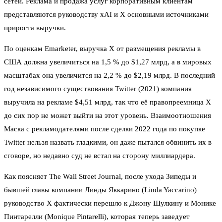
сетей. Реклама и продажа услуг корпоративным клиентам
представляются руководству xAI и X основными источниками
прироста выручки.
По оценкам Emarketer, выручка X от размещения рекламы в
США должна увеличиться на 1,5 % до $1,27 млрд, а в мировых
масштабах она увеличится на 2,2 % до $2,19 млрд. В последний
год независимого существования Twitter (2021) компания
выручила на рекламе $4,51 млрд, так что её правопреемница X
до сих пор не может выйти на этот уровень. Взаимоотношения
Маска с рекламодателями после сделки 2022 года по покупке
Twitter нельзя назвать гладкими, он даже пытался обвинить их в
сговоре, но недавно суд не встал на сторону миллиардера.
Как поясняет The Wall Street Journal, после ухода Зипеды и
бывшей главы компании Линды Яккарино (Linda Yaccarino)
руководство X фактически перешло к Джону Шулкину и Монике
Пинтарелли (Monique Pintarelli), которая теперь заведует