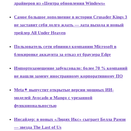
драйверов из «Центра обновления Windows»
Самое большое дополнение в истории Crusader Kings 3
не заставит себя долго ждать — дата выхода и новый
трейлер All Under Heaven
Пользователь сети обвинил компанию Microsoft в
блокировке аккаунта за отказ от браузера Edge
Импортозамещение забуксовало: более 70 % компаний
не нашли замену иностранному корпоративному ПО
Meta✴ выпустит открытые версии мощных ИИ-
моделей Avocado и Mango с урезанной
функциональностью
Инсайдер: в новых «Людях Икс» сыграет Белла Рамзи
— звезда The Last of Us