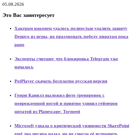
05.08.2026
Это Вас заинтересует
Хакерам наконец удалось полностью удалить защиту
Denuvo из игры, но праздновать победу пиратам пока
рано
Эксперты считают, что блокировка Telegram уже
началась
PotPlayer скачать бесплатно русская версия
Генри Кавилл выложил фото тренировок с
поврежденной ногой и приятно удивил геймеров
цитатой из Planescape: Torment
Microsoft узнала о критической уязвимости SharePoint
ещё два месяца назад, но не смогла её исправить