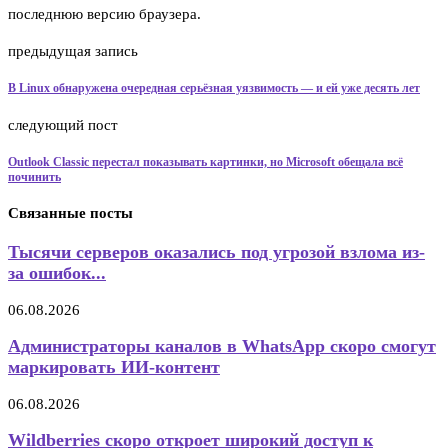
последнюю версию браузера.
предыдущая запись
В Linux обнаружена очередная серьёзная уязвимость — и ей уже десять лет
следующий пост
Outlook Classic перестал показывать картинки, но Microsoft обещала всё
починить
Связанные посты
Тысячи серверов оказались под угрозой взлома из-
за ошибок...
06.08.2026
Администраторы каналов в WhatsApp скоро смогут
маркировать ИИ-контент
06.08.2026
Wildberries скоро откроет широкий доступ к