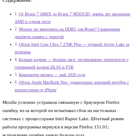
Содержание:
От Ryzen 7 1800X до Ryzen 7 9850X3D: девять лет эволюции
AMD в одном тесте
Можно ли экономить на DDR5 для Ryzen? Сравниваем
дешёвую память с дорогой
Обзор Intel Core Ultra 7 270K Plus — лучший Arrow Lake за
полцены
Больше кадров — больше лага: тестирование латентности с
генерацией кадров DLSS и FSR
Компьютер месяца — май 2026 года
Обзор Apple MacBook Neo: удивительно хороший ноутбук с
процессором от iPhone
Mozilla успешно устранила связанную с браузером Firefox
ошибку, из-за которой он испытывал сбои на настольных
системах с процессорами Intel Raptor Lake. Штатный режим
работы программы вернулся в версии Firefox 151.01;
исправление ошибки заняло больше года.