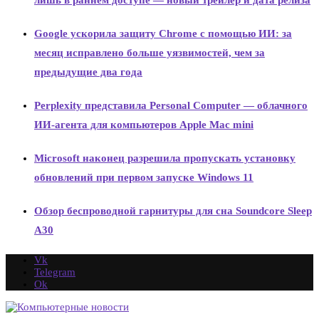
лишь в раннем доступе — новый трейлер и дата релиза
Google ускорила защиту Chrome с помощью ИИ: за
месяц исправлено больше уязвимостей, чем за
предыдущие два года
Perplexity представила Personal Computer — облачного
ИИ-агента для компьютеров Apple Mac mini
Microsoft наконец разрешила пропускать установку
обновлений при первом запуске Windows 11
Обзор беспроводной гарнитуры для сна Soundcore Sleep
A30
Vk
Telegram
Ok