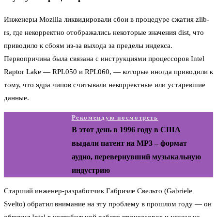
Инженеры Mozilla ликвидировали сбои в процедуре сжатия zlib-
rs, где некорректно отображались некоторые значения dist, что
приводило к сбоям из-за выхода за пределы индекса.
Первопричина была связана с инструкциями процессоров Intel
Raptor Lake — RPL050 и RPL060, — которые иногда приводили к
тому, что ядра чипов считывали некорректные или устаревшие
данные.
Рекомендую посмотреть
В этот день в 1996 году в США
выдали патент на MP3 – формат
аудио, перевернувший музыкальную
индустрию
Старший инженер-разработчик Габриэле Свельто (Gabriele
Svelto) обратил внимание на эту проблему в прошлом году — он