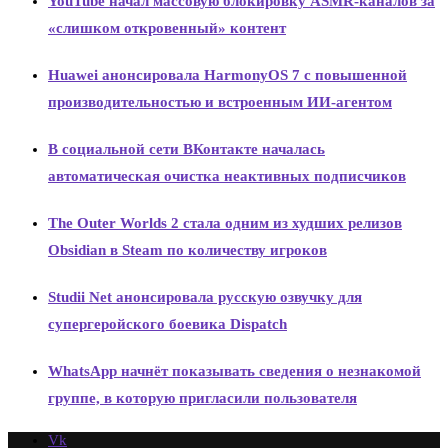
YouTube начал массовую блокировку ASMR-каналов за
«слишком откровенный» контент
Huawei анонсировала HarmonyOS 7 с повышенной
производительностью и встроенным ИИ-агентом
В социальной сети ВКонтакте началась
автоматическая очистка неактивных подписчиков
The Outer Worlds 2 стала одним из худших релизов
Obsidian в Steam по количеству игроков
Studii Net анонсировала русскую озвучку для
супергеройского боевика Dispatch
WhatsApp начнёт показывать сведения о незнакомой
группе, в которую пригласили пользователя
Vk