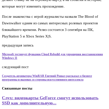
которые могут изменить прохождение.
После знакомства с игрой журналисты назвали The Blood of
Dawnwalker одним из самых интересных ролевых проектов
ближайшего времени. Релиз состоится 3 сентября на ПК,
PlayStation 5 и Xbox Series X|S.
предыдущая запись
Microsoft тестирует функцию Cloud Rebuild для упрощения восстановления
Windows 11
следующий пост
Создатель архиватора WinRAR Евгений Рошал рассказал о бизнесе
программы и вызовах со стороны искусственного интеллекта
Связанные посты
Слух: видеокарты GeForce смогут использовать
SSD как дополнительную...