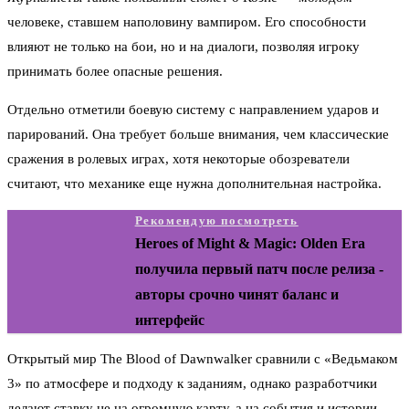
человеке, ставшем наполовину вампиром. Его способности
влияют не только на бои, но и на диалоги, позволяя игроку
принимать более опасные решения.
Отдельно отметили боевую систему с направлением ударов и
парирований. Она требует больше внимания, чем классические
сражения в ролевых играх, хотя некоторые обозреватели
считают, что механике еще нужна дополнительная настройка.
Рекомендую посмотреть
Heroes of Might & Magic: Olden Era
получила первый патч после релиза -
авторы срочно чинят баланс и
интерфейс
Открытый мир The Blood of Dawnwalker сравнили с «Ведьмаком
3» по атмосфере и подходу к заданиям, однако разработчики
делают ставку не на огромную карту, а на события и истории,