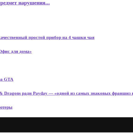
предмет нарушения...
 качественный простой прибор на 4 чашки чая
Офис для дома»
ра GTA
 & Dragons ради Payday — «одной из самых знаковых франшиз 
ьютеры