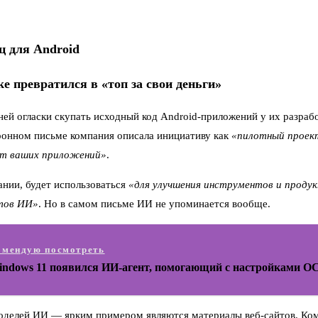
ц для Android
ke превратился в «топ за свои деньги»
й огласки скупать исходный код Android-приложений у их разрабо
ронном письме компания описала инициативу как
«пилотный проек
от ваших приложений»
.
ании, будет использоваться
«для улучшения инструментов и продук
ктов ИИ»
. Но в самом письме ИИ не упоминается вообще.
омендую посмотреть
indows 11 появился ИИ-агент, помогающий с настройками О
моделей ИИ — ярким примером являются материалы веб-сайтов. Ком