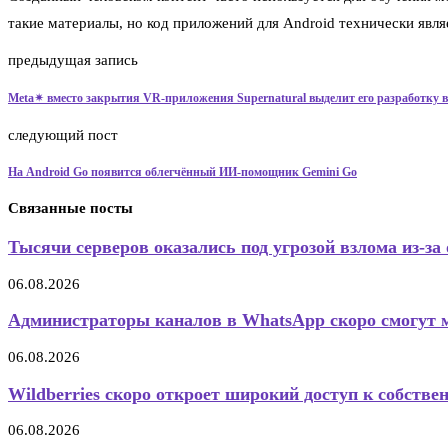
такие материалы, но код приложений для Android технически явля
предыдущая запись
Meta✴ вместо закрытия VR-приложения Supernatural выделит его разработку 
следующий пост
На Android Go появится облегчённый ИИ-помощник Gemini Go
Связанные посты
Тысячи серверов оказались под угрозой взлома из-за 
06.08.2026
Администраторы каналов в WhatsApp скоро смогут 
06.08.2026
Wildberries скоро откроет широкий доступ к собстве
06.08.2026