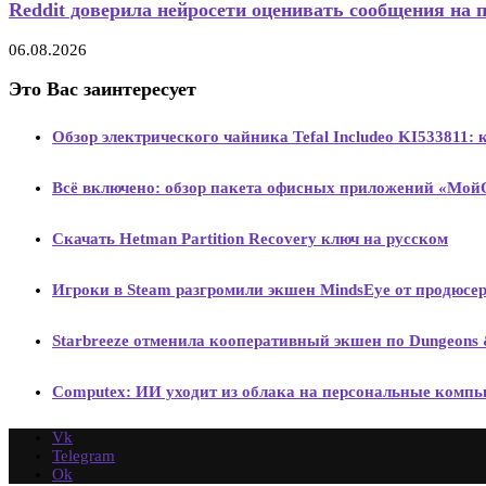
Reddit доверила нейросети оценивать сообщения на 
06.08.2026
Это Вас заинтересует
Обзор электрического чайника Tefal Includeo KI533811:
Всё включено: обзор пакета офисных приложений «Мой
Скачать Hetman Partition Recovery ключ на русском
Игроки в Steam разгромили экшен MindsEye от продюсе
Starbreeze отменила кооперативный экшен по Dungeons
Computex: ИИ уходит из облака на персональные комп
Vk
Telegram
Ok