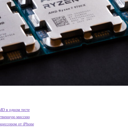
MD в одном тесте
бственную миссию
цессором от iPhone