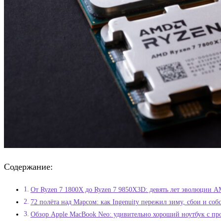
Содержание:
От Ryzen 7 1800X до Ryzen 7 9850X3D: девять лет эволюции A
72 полёта над Марсом: как Ingenuity пережил зиму, сбои и со
Обзор Apple MacBook Neo: удивительно хороший ноутбук с про