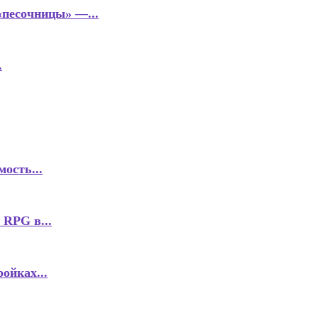
«песочницы» —...
.
ость...
 RPG в...
ойках...