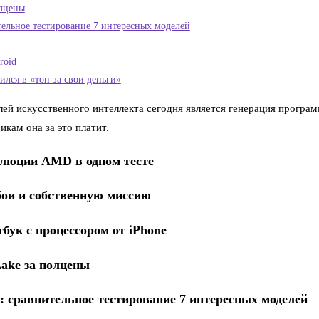
олцены
тельное тестирование 7 интересных моделей
roid
тился в «топ за свои деньги»
й искусственного интеллекта сегодня является генерация програм
кам она за это платит.
волюции AMD в одном тесте
сбои и собственную миссию
бук с процессором от iPhone
Lake за полцены
: сравнительное тестирование 7 интересных моделей