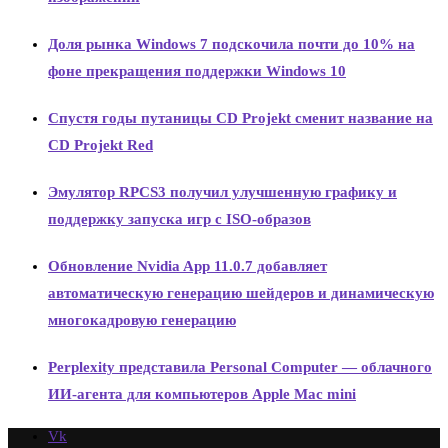
Доля рынка Windows 7 подскочила почти до 10% на
фоне прекращения поддержки Windows 10
Спустя годы путаницы CD Projekt сменит название на
CD Projekt Red
Эмулятор RPCS3 получил улучшенную графику и
поддержку запуска игр с ISO-образов
Обновление Nvidia App 11.0.7 добавляет
автоматическую генерацию шейдеров и динамическую
многокадровую генерацию
Perplexity представила Personal Computer — облачного
ИИ-агента для компьютеров Apple Mac mini
Vk