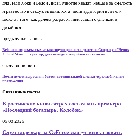
для Леди Локи и Белой Лисы. Многие хвалят NetEase за смелость
и равенство в сексуализации, хотя часть аудитории в легком
шоке от того, как далеко разработчики зашли с физикой и
дизайном.
предыдущая запись
Relic анонсировала «захватывающую» роглайт-стратегию Company of Heroes
3: Final Stand — трейлер, дата выхода и подробности геймплея
следующий пост
Почти половина россиян боится потенциальной слежки через мобильные
приложения
Связанные посты
В российских кинотеатрах состоялась премьера
«Последний богатырь. Колобок»
06.08.2026
Слух: видеокарты GeForce смогут использовать