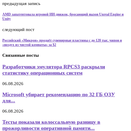
предыдущая запись
AMD запатентовала игровой ИИ-движок, бросающий вызов Unreal Engine и
Unity
следующий пост
Российский «Микрон» продаёт сувенирные пластины с до 120 тыс. чипов и
«воздух из чистой комнаты» за $2
Связанные посты
Разработчики эмулятора RPCS3 раскрыли
статистику операционных систем
06.08.2026
Microsoft убирает рекомендацию по 32 ГБ ОЗУ
для...
06.08.2026
Тесты показали колоссальную разницу в
прожорливости оперативной памяти...