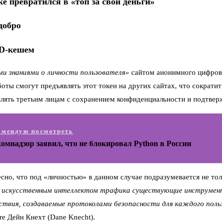
ke превратился в «топ за свои деньги»
добро
3D-кешем
и знаниями о личности пользователя»
сайтом анонимного цифров
оты смогут предъявлять этот токен на других сайтах, что сократи
лять третьим лицам с сохранением конфиденциальности и подтвер
омендую посмотреть
омнадзор заявил, что не блокировал Python в России
сно, что под «личностью» в данном случае подразумевается не тол
о искусственным интеллектом трафика существующие инструмент
вия, создаваемые протоколами безопасности для каждого пользо
re Дейн Кнехт (Dane Knecht).