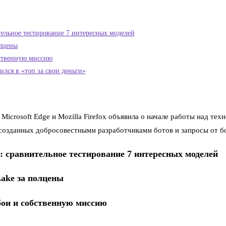
тельное тестирование 7 интересных моделей
олцены
бственную миссию
тился в «топ за свои деньги»
icrosoft Edge и Mozilla Firefox объявила о начале работы над техн
 созданных добросовестными разработчиками ботов и запросы от 
: сравнительное тестирование 7 интересных моделей
Lake за полцены
сбои и собственную миссию