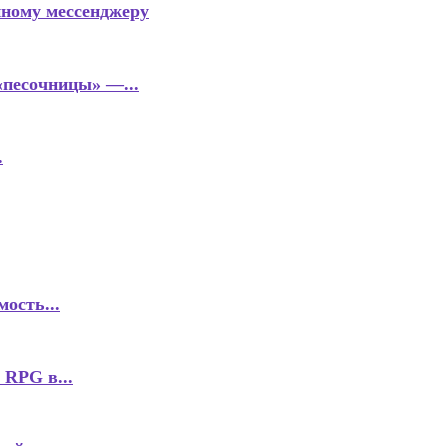
нному мессенджеру
«песочницы» —...
.
ость...
 RPG в...