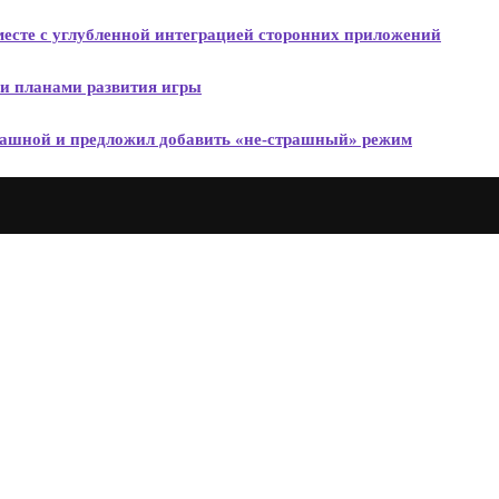
вместе с углубленной интеграцией сторонних приложений
ми планами развития игры
трашной и предложил добавить «не-страшный» режим