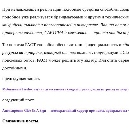
При ненадлежащей реализации подобные средства способны создат
подобное уже реализуется брандмауэрами и другими техническим
конфиденциальности пользователей в интернете. Лавина авто
проверкам личности, CAPTCHA и слежению — просто чтобы опре
Технология PACT способна обеспечить конфиденциальность и
«д
ресурсы на трафике, который для них важен»
, подчеркнули в Cl
поисковых ботов. PACT может решить эту задачу. Или стать барь
достойными.
предыдущая запись
Мобильный Firefox научился составлять сводки страниц, если встряхнуть смар
следующий пост
Анонсирован Give Us A Sign — кооперативный хоррор про поиск призраков на
Связанные посты