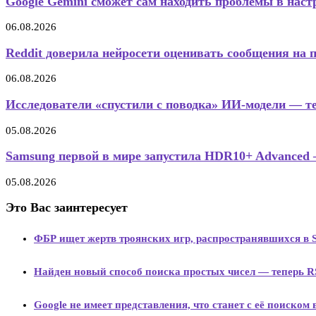
Google Gemini сможет сам находить проблемы в настр
06.08.2026
Reddit доверила нейросети оценивать сообщения на 
06.08.2026
Исследователи «спустили с поводка» ИИ-модели — те
05.08.2026
Samsung первой в мире запустила HDR10+ Advanced 
05.08.2026
Это Вас заинтересует
ФБР ищет жертв троянских игр, распространявшихся в 
Найден новый способ поиска простых чисел — теперь 
Google не имеет представления, что станет с её поиском