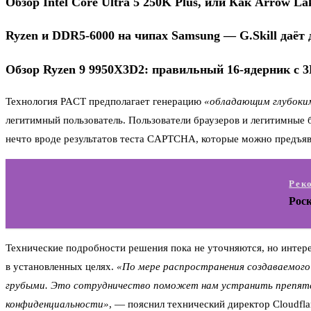
Обзор Intel Core Ultra 5 250K Plus, или Как Arrow La
Ryzen и DDR5-6000 на чипах Samsung — G.Skill даёт 
Обзор Ryzen 9 9950X3D2: правильный 16-ядерник с 
Технология PACT предполагает генерацию
«обладающим глубоким
легитимный пользователь. Пользователи браузеров и легитимные б
нечто вроде результатов теста CAPTCHA, которые можно предъяв
Рек
Роск
Технические подробности решения пока не уточняются, но интере
в установленных целях.
«По мере распространения создаваемог
грубыми. Это сотрудничество поможет нам устранить препятст
конфиденциальности»
, — пояснил технический директор Cloudfla