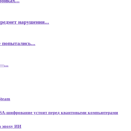
ойках...
предмет нарушения...
 попытались...
—...
Steam
RSA-шифрование устоит перед квантовыми компьютерами
 в эпоху ИИ