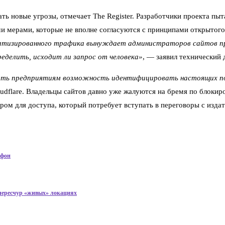
ь новые угрозы, отмечает The Register. Разработчики проекта пы
и мерами, которые не вполне согласуются с принципами открытого
матизированного трафика вынуждает администраторов сайтов п
делить, исходит ли запрос от человека»
, — заявил технический д
ать предприятиям возможность идентифицировать настоящих пос
oudflare. Владельцы сайтов давно уже жалуются на бремя по блоки
ером для доступа, который потребует вступать в переговоры с изд
тфон
 чересчур «живых» локациях