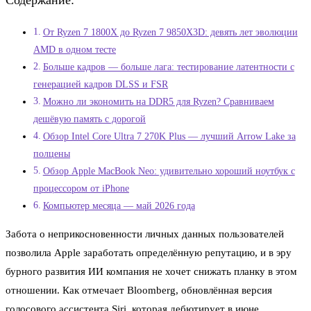
Содержание:
От Ryzen 7 1800X до Ryzen 7 9850X3D: девять лет эволюции
AMD в одном тесте
Больше кадров — больше лага: тестирование латентности с
генерацией кадров DLSS и FSR
Можно ли экономить на DDR5 для Ryzen? Сравниваем
дешёвую память с дорогой
Обзор Intel Core Ultra 7 270K Plus — лучший Arrow Lake за
полцены
Обзор Apple MacBook Neo: удивительно хороший ноутбук с
процессором от iPhone
Компьютер месяца — май 2026 года
Забота о неприкосновенности личных данных пользователей
позволила Apple заработать определённую репутацию, и в эру
бурного развития ИИ компания не хочет снижать планку в этом
отношении. Как отмечает Bloomberg, обновлённая версия
голосового ассистента Siri, которая дебютирует в июне,