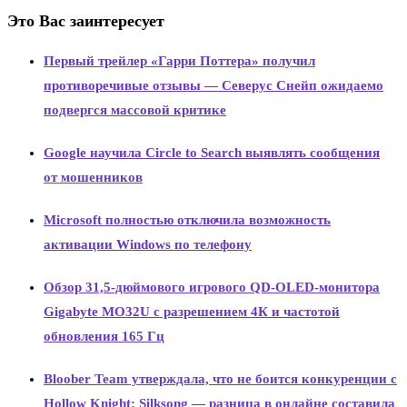
Это Вас заинтересует
Первый трейлер «Гарри Поттера» получил
противоречивые отзывы — Северус Снейп ожидаемо
подвергся массовой критике
Google научила Circle to Search выявлять сообщения
от мошенников
Microsoft полностью отключила возможность
активации Windows по телефону
Обзор 31,5-дюймового игрового QD-OLED-монитора
Gigabyte MO32U с разрешением 4К и частотой
обновления 165 Гц
Bloober Team утверждала, что не боится конкуренции с
Hollow Knight: Silksong — разница в онлайне составила