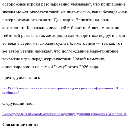
осторожные игроки разочарованно указывают, что приглашение
звезды может оказаться такой же пиар-пылью, как и безнадежная
потеря огромного таланта Джанкарло Эспозито на роль
антагониста Кастильо в недавней 6-й части. А вот сможет ли
геймплей развлечь так же хорошо как колоритные недруги в кои-
то веки в серии мы сможем судить ближе к зиме — так как тот
же автор утечки намекает, что долгожданное маркетинговое
вскрытие игры перед журналистами Ubisoft наметила
ориентировочно на самый "зиму" этого 2026 года.
предыдущая запись
В iOS 26.5 появилось сквозное шифрования для кроссплатформенных RCS-
сообщений
следующий пост
Вице-президент Microsoft ответил на критику функции ускорения Windows 11
Связанные посты