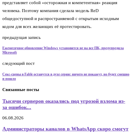
представляет собой «осторожная и компетентная» реакция
человека. Поэтому компания сделала модель ReD
общедоступной и распространяемой с открытым исходным
кодом для всех желающих её протестировать.
предыдущая запись
Ежемесячное обновление Windows установится не на все ПК, предупредила
Microsoft
следующий пост
Секс-сцены в Fable останутся в духе серии: ничего не покажут, но будет смешно
и пошло
Связанные посты
Тысячи серверов оказались под угрозой взлома из-
за ошибок...
06.08.2026
Администраторы каналов в WhatsApp скоро смогут