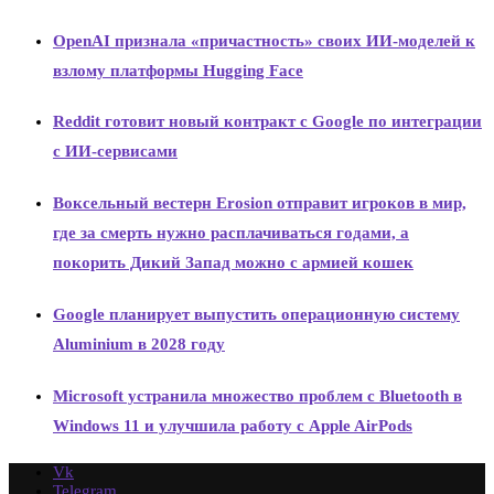
OpenAI признала «причастность» своих ИИ-моделей к
взлому платформы Hugging Face
Reddit готовит новый контракт с Google по интеграции
с ИИ-сервисами
Воксельный вестерн Erosion отправит игроков в мир,
где за смерть нужно расплачиваться годами, а
покорить Дикий Запад можно с армией кошек
Google планирует выпустить операционную систему
Aluminium в 2028 году
Microsoft устранила множество проблем с Bluetooth в
Windows 11 и улучшила работу с Apple AirPods
Vk
Telegram