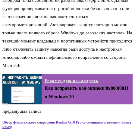
выбором из-за особенностей работы
Smart App Control
. Данная
функция придерживается строгой политики безопасности и при
ее отключении система начинает считаться
скомпрометированной. Активировать защиту повторно можно
только после полного сброса Windows до заводских настроек. На
текущий момент владельцам портативных устройств приходится
либо отключать защиту навсегда ради доступа к настройкам
консоли, либо ожидать официального исправления со стороны
Microsoft.
Рекомендую посмотреть
Как исправить код ошибки 0x800f081f
в Windows 10
предыдущая запись
Обзор флагманского смартфона Realme GT8 Pro со сменными панелями блока
камер