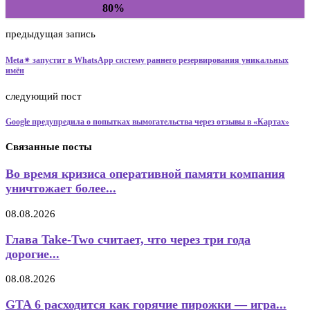
80%
предыдущая запись
Meta✴ запустит в WhatsApp систему раннего резервирования уникальных
имён
следующий пост
Google предупредила о попытках вымогательства через отзывы в «Картах»
Связанные посты
Во время кризиса оперативной памяти компания
уничтожает более...
08.08.2026
Глава Take-Two считает, что через три года
дорогие...
08.08.2026
GTA 6 расходится как горячие пирожки — игра...