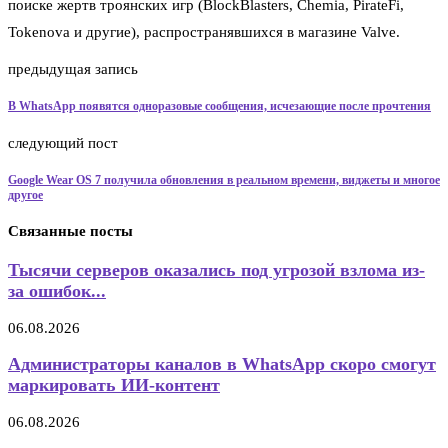
поиске жертв троянских игр (BlockBlasters, Chemia, PirateFi,
Tokenova и другие), распространявшихся в магазине Valve.
предыдущая запись
В WhatsApp появятся одноразовые сообщения, исчезающие после прочтения
следующий пост
Google Wear OS 7 получила обновления в реальном времени, виджеты и многое
другое
Связанные посты
Тысячи серверов оказались под угрозой взлома из-
за ошибок...
06.08.2026
Администраторы каналов в WhatsApp скоро смогут
маркировать ИИ-контент
06.08.2026