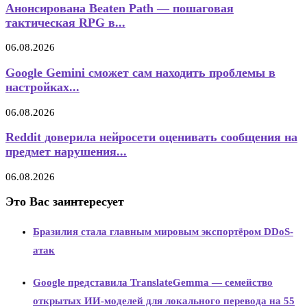
Анонсирована Beaten Path — пошаговая
тактическая RPG в...
06.08.2026
Google Gemini сможет сам находить проблемы в
настройках...
06.08.2026
Reddit доверила нейросети оценивать сообщения на
предмет нарушения...
06.08.2026
Это Вас заинтересует
Бразилия стала главным мировым экспортёром DDoS-
атак
Google представила TranslateGemma — семейство
открытых ИИ-моделей для локального перевода на 55