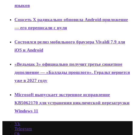
языков
Соцсеть X радикально обновила Android-приложение
— его переписали с нуля
Состоялся релиз мобильного браузера Vivaldi 7.9 для
iOS и Android
«Ведьмак 3» официально получит третье сюжетное
дополнение — «Баллады прошлого». Геральт вернется
уже в 2027 году
Microsoft выпускает экстренное исправление
KB5062170 для устранения циклической перезагрузки
Windows 11
Vk
Telegram
Ok