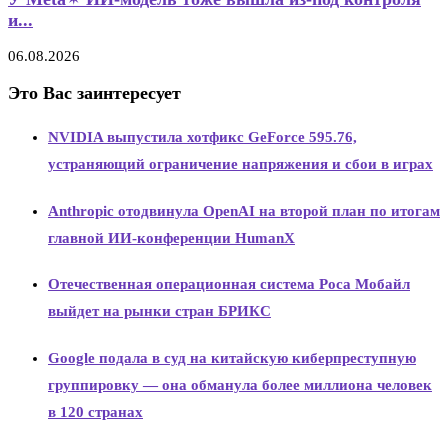
и...
06.08.2026
Это Вас заинтересует
NVIDIA выпустила хотфикс GeForce 595.76,
устраняющий ограничение напряжения и сбои в играх
Anthropic отодвинула OpenAI на второй план по итогам
главной ИИ-конференции HumanX
Отечественная операционная система Роса Мобайл
выйдет на рынки стран БРИКС
Google подала в суд на китайскую киберпреступную
группировку — она обманула более миллиона человек
в 120 странах