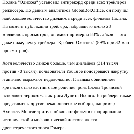
Нолана "Одиссея" установил антирекорд среди всех трейлеров
режиссера. По данным аналитиков GlobalBoxOffice, он получил
наибольшее количество дизлайков среди всех фильмов Нолана.
На момент публикации трейлера, набравшего около 28
миллионов просмотров, он имеет примерно 83% лайков — это
даже ниже, чем у трейлера "Крэйвен-Охотник" (89% при 32 млн
просмотров).
Хотя количество лайков больше, чем дизлайков (314 тысяч
против 78 тысяч), пользователи YouTube подозревают накрутку
и активно выражают недовольство. Главным обвинением
критиков стало кастинговое решение: роль Елены Троянской
исполняет чернокожая актриса Лупита Ньонго. В трейлере также
представлены другие неканонические выборы, например
Ахиллес. Многие зрители обвиняют фильм в игнорировании
исторической и мифологической достоверности
древнегреческого эпоса Гомера.