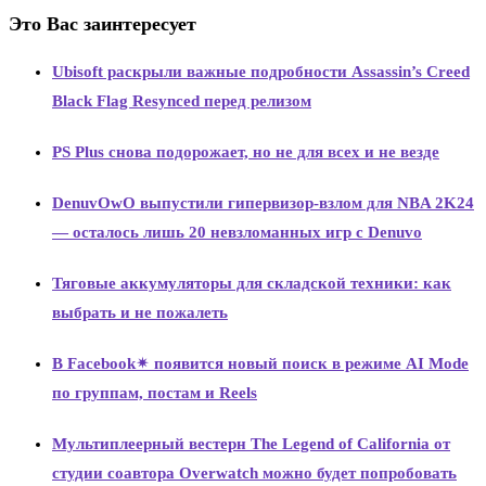
Это Вас заинтересует
Ubisoft раскрыли важные подробности Assassin’s Creed
Black Flag Resynced перед релизом
PS Plus снова подорожает, но не для всех и не везде
DenuvOwO выпустили гипервизор-взлом для NBA 2K24
— осталось лишь 20 невзломанных игр с Denuvo
Тяговые аккумуляторы для складской техники: как
выбрать и не пожалеть
В Facebook✴ появится новый поиск в режиме AI Mode
по группам, постам и Reels
Мультиплеерный вестерн The Legend of California от
студии соавтора Overwatch можно будет попробовать