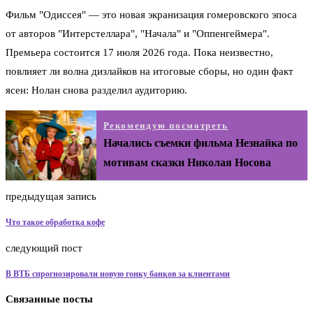
Фильм "Одиссея" — это новая экранизация гомеровского эпоса
от авторов "Интерстеллара", "Начала" и "Оппенгеймера".
Премьера состоится 17 июля 2026 года. Пока неизвестно,
повлияет ли волна дизлайков на итоговые сборы, но один факт
ясен: Нолан снова разделил аудиторию.
Рекомендую посмотреть
Начались съемки фильма Незнайка по
мотивам сказки Николая Носова
предыдущая запись
Что такое обработка кофе
следующий пост
В ВТБ спрогнозировали новую гонку банков за клиентами
Связанные посты