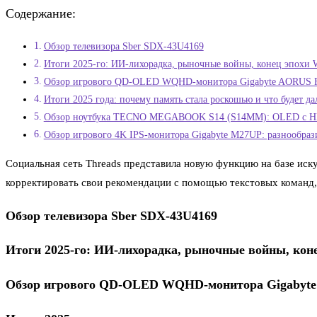
Содержание:
Обзор телевизора Sber SDX-43U4169
Итоги 2025-го: ИИ-лихорадка, рыночные войны, конец эпохи W
Обзор игрового QD-OLED WQHD-монитора Gigabyte AORUS F
Итоги 2025 года: почему память стала роскошью и что будет д
Обзор ноутбука TECNO MEGABOOK S14 (S14MM): OLED с HD
Обзор игрового 4K IPS-монитора Gigabyte M27UP: разнообраз
Социальная сеть Threads представила новую функцию на базе иску
корректировать свои рекомендации с помощью текстовых команд,
Обзор телевизора Sber SDX-43U4169
Итоги 2025-го: ИИ-лихорадка, рыночные войны, коне
Обзор игрового QD-OLED WQHD-монитора Gigabyte