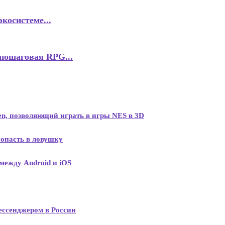
косистеме...
пошаговая RPG...
Sen, позволяющий играть в игры NES в 3D
опасть в ловушку
между Android и iOS
ессенджером в России