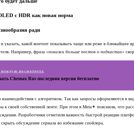
то будет дальше
LED с HDR как новая норма
знообразия ради
и указать, какой контент показывать чаще или реже в ближайшее в
ателя. Например, фраза
«покажи больше постов о подкастах»
скор
омендую посмотреть
чать Chemax Rus последняя версия бесплатно
 взаимодействия с алгоритмом. Так как запросы оформляются в ви
ы к своей собственной ленте. При этом в Meta✴ пояснили, что рас
ждения. Разработчики отметили важность быстрой реакции платфор
 скрыть обсуждение сериала во избежание спойлера.