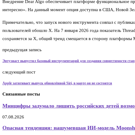
Внедрение Dear Algo обеспечивает платформе функциональное пр
интересно». На данный момент опция доступна в США, Новой Зел
Примечательно, что запуск нового инструмента совпал с публика
пользователей обошло X. На 7 января 2026 года показатель Thread
сохраняется за X, общий тренд смещается в сторону платформы 
предыдущая запись
Энтузиаст выпустил базовый инструментарий для создания совместимости ста
следующий пост
Apple затягивает выпуск обновлённой Siri, в марте он не состоится
Связанные посты
Минцифры задумало лишить российских детей возмож
07.08.2026
Опасная тенденция: нашумевшая ИИ-модель Moonshot