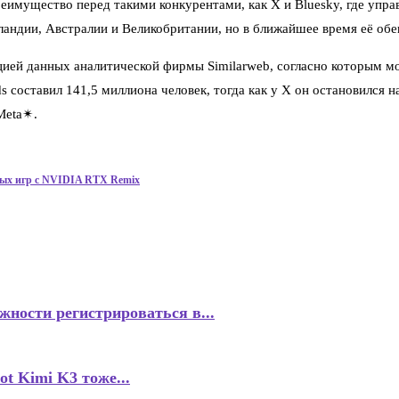
еимущество перед такими конкурентами, как X и Bluesky, где упр
андии, Австралии и Великобритании, но в ближайшее время её обе
цией данных аналитической фирмы Similarweb, согласно которым м
s составил 141,5 миллиона человек, тогда как у X он остановился 
Meta✴.
рых игр с NVIDIA RTX Remix
ности регистрироваться в...
 Kimi K3 тоже...