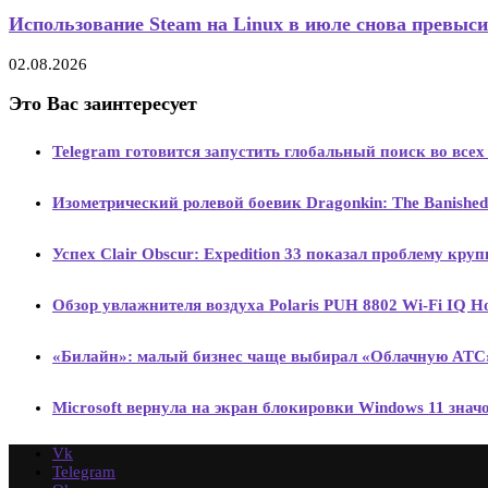
Использование Steam на Linux в июле снова превысил
02.08.2026
Это Вас заинтересует
Telegram готовится запустить глобальный поиск во все
Изометрический ролевой боевик Dragonkin: The Banishe
Успех Clair Obscur: Expedition 33 показал проблему кру
Обзор увлажнителя воздуха Polaris PUH 8802 Wi-Fi IQ 
«Билайн»: малый бизнес чаще выбирал «Облачную АТС» 
Microsoft вернула на экран блокировки Windows 11 знач
Vk
Telegram