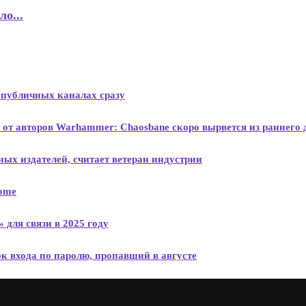
о...
х публичных каналах сразу
d от авторов Warhammer: Chaosbane скоро вырвется из раннего
пных издателей, считает ветеран индустрии
Home
для связи в 2025 году
ок входа по паролю, пропавший в августе