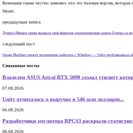
Компания также честно заявляет, что это базовая версия, котора
Steam.
предыдущая запись
Лупита Нионго снова вызвала гнев фанатов, раскритиковав самого Гомера за н
следующий пост
Steam Machine сможет полноценно работать с Windows — Valve опубликовала 
Связанные посты
Владелец ASUS Astral RTX 5090 создал утилиту котор
07.08.2026
Unity отчиталась о выручке в 546 млн долларов...
06.08.2026
Разработчики эмулятора RPCS3 раскрыли статистик
06.08.2026