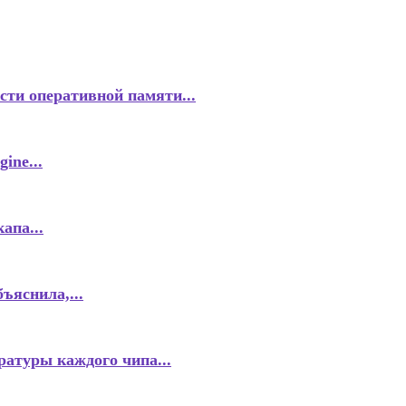
сти оперативной памяти...
ine...
апа...
ъяснила,...
атуры каждого чипа...