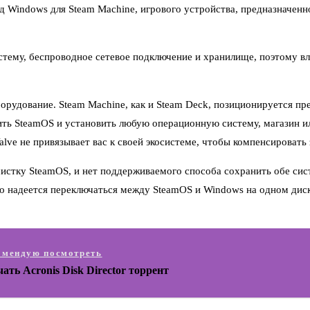
 Windows для Steam Machine, игрового устройства, предназначенно
ему, беспроводное сетевое подключение и хранилище, поэтому вл
борудование. Steam Machine, как и Steam Deck, позиционируется пр
лить SteamOS и установить любую операционную систему, магазин ил
lve не привязывает вас к своей экосистеме, чтобы компенсировать
стку SteamOS, и нет поддерживаемого способа сохранить обе сист
кто надеется переключаться между SteamOS и Windows на одном дис
омендую посмотреть
ать Acronis Disk Director торрент