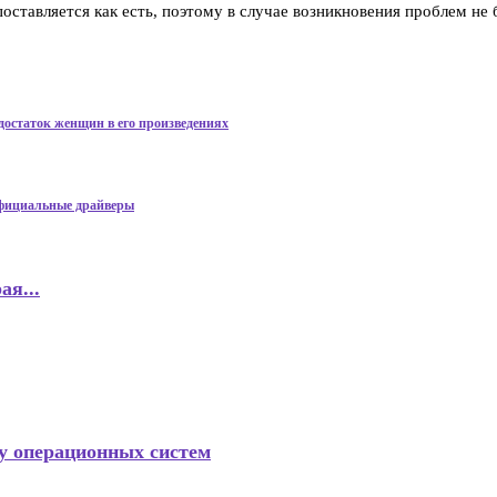
я поставляется как есть, поэтому в случае возникновения проблем 
едостаток женщин в его произведениях
официальные драйверы
ая...
у операционных систем