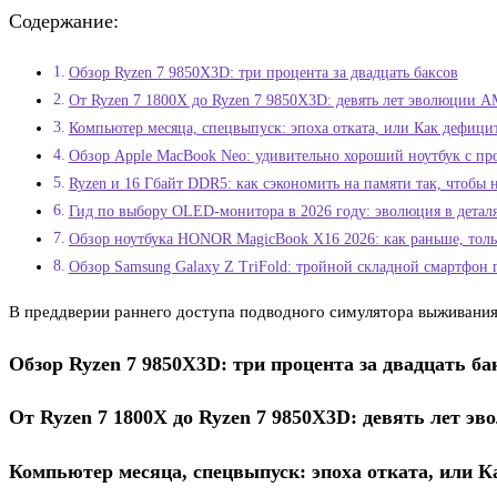
Содержание:
Обзор Ryzen 7 9850X3D: три процента за двадцать баксов
От Ryzen 7 1800X до Ryzen 7 9850X3D: девять лет эволюции A
Компьютер месяца, спецвыпуск: эпоха отката, или Как дефици
Обзор Apple MacBook Neo: удивительно хороший ноутбук с про
Ryzen и 16 Гбайт DDR5: как сэкономить на памяти так, чтобы
Гид по выбору OLED-монитора в 2026 году: эволюция в детал
Обзор ноутбука HONOR MagicBook X16 2026: как раньше, тол
Обзор Samsung Galaxy Z TriFold: тройной складной смартфон 
В преддверии раннего доступа подводного симулятора выживания 
Обзор Ryzen 7 9850X3D: три процента за двадцать ба
От Ryzen 7 1800X до Ryzen 7 9850X3D: девять лет э
Компьютер месяца, спецвыпуск: эпоха отката, или К