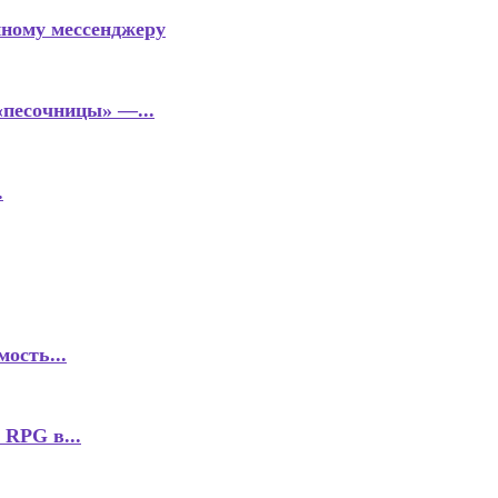
нному мессенджеру
«песочницы» —...
.
ость...
 RPG в...