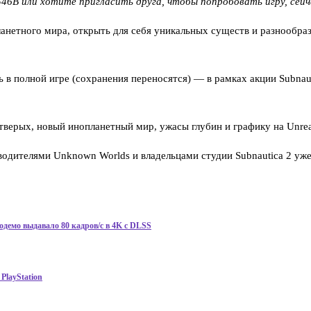
546B или хотите пригласить друга, чтобы попробовать игру, сейч
анетного мира, открыть для себя уникальных существ и разнообра
в полной игре (сохранения переносятся) — в рамках акции Subnaut
етверых, новый инопланетный мир, ужасы глубин и графику на Unrea
одителями Unknown Worlds и владельцами студии Subnautica 2 уже
одемо выдавало 80 кадров/с в 4K с DLSS
PlayStation