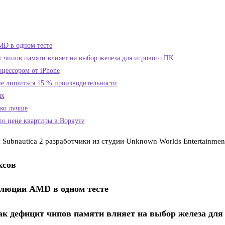
MD в одном тесте
т чипов памяти влияет на выбор железа для игрового ПК
цессором от iPhone
 не лишиться 15 % производительности
ях
ько лучше
по цене квартиры в Воркуте
Subnautica 2 разработчики из студии Unknown Worlds Entertainme
ксов
волюции AMD в одном тесте
ак дефицит чипов памяти влияет на выбор железа для