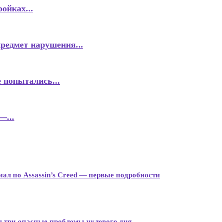
ойках...
предмет нарушения...
 попытались...
—...
иал по Assassin’s Creed — первые подробности
я три опасные проблемы нулевого дня