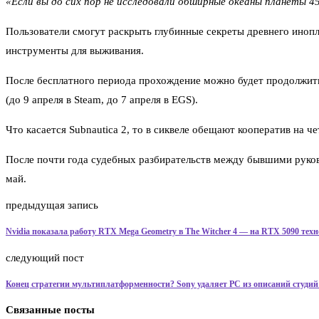
«Если вы до сих пор не исследовали обширные океаны планеты 4
Пользователи смогут раскрыть глубинные секреты древнего инопл
инструменты для выживания.
После бесплатного периода прохождение можно будет продолжить 
(до 9 апреля в Steam, до 7 апреля в EGS).
Что касается Subnautica 2, то в сиквеле обещают кооператив на ч
После почти года судебных разбирательств между бывшими руков
май.
предыдущая запись
Nvidia показала работу RTX Mega Geometry в The Witcher 4 — на RTX 5090 техн
следующий пост
Конец стратегии мультиплатформенности? Sony удаляет PC из описаний студий 
Связанные посты