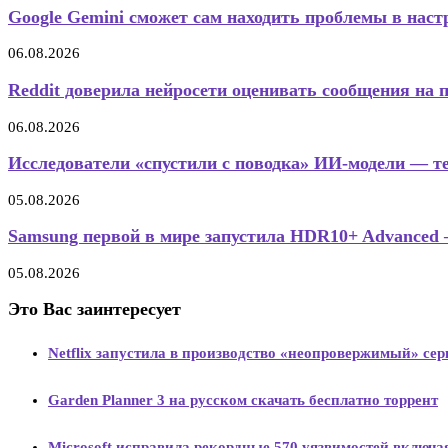
Google Gemini сможет сам находить проблемы в настр
06.08.2026
Reddit доверила нейросети оценивать сообщения на 
06.08.2026
Исследователи «спустили с поводка» ИИ-модели — те
05.08.2026
Samsung первой в мире запустила HDR10+ Advanced 
05.08.2026
Это Вас заинтересует
Netflix запустила в производство «неопровержимый» сер
Garden Planner 3 на русском скачать бесплатно торрент
Microsoft исправила рекордные 570 уязвимостей включа