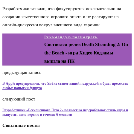
Разработчики заявили, что фокусируются исключительно на
создании качественного игрового опыта и не реагируют на
онлайн-дискуссии вокруг внешнего вида героини.
Рекомендую посмотреть
Состоялся релиз Death Stranding 2: On
the Beach - игра Хидео Кодзимы
вышла на ПК
предыдущая запись
В Apple предупредили, что Siri не станет вашей подружкой и будет пресекать
любые попытки флирта
следующий пост
Разработчики «Бесконечного Лета 2» полностью переработают стиль игры и
выпустят демо-версию в течение 6 месяцев
Связанные посты