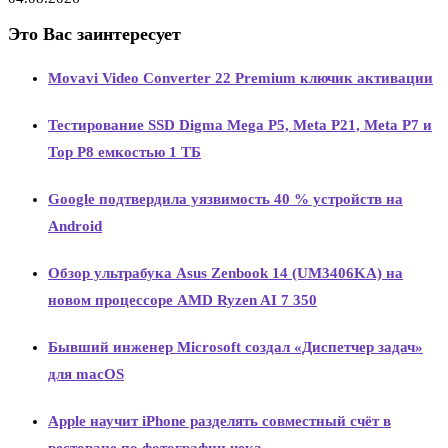
Это Вас заинтересует
Movavi Video Converter 22 Premium ключик активации
Тестирование SSD Digma Mega P5, Meta P21, Meta P7 и
Top P8 емкостью 1 ТБ
Google подтвердила уязвимость 40 % устройств на
Android
Обзор ультрабука Asus Zenbook 14 (UM3406KA) на
новом процессоре AMD Ryzen AI 7 350
Бывший инженер Microsoft создал «Диспетчер задач»
для macOS
Apple научит iPhone разделять совместный счёт в
ресторане по фотографии чека