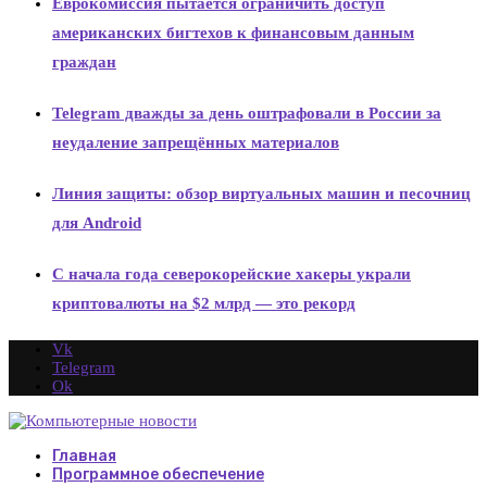
Еврокомиссия пытается ограничить доступ
американских бигтехов к финансовым данным
граждан
Telegram дважды за день оштрафовали в России за
неудаление запрещённых материалов
Линия защиты: обзор виртуальных машин и песочниц
для Android
С начала года северокорейские хакеры украли
криптовалюты на $2 млрд — это рекорд
Vk
Telegram
Ok
Главная
Программное обеспечение