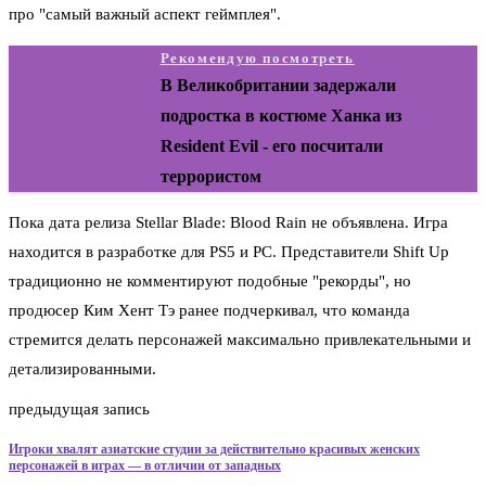
про "самый важный аспект геймплея".
Рекомендую посмотреть
В Великобритании задержали
подростка в костюме Ханка из
Resident Evil - его посчитали
террористом
Пока дата релиза Stellar Blade: Blood Rain не объявлена. Игра
находится в разработке для PS5 и PC. Представители Shift Up
традиционно не комментируют подобные "рекорды", но
продюсер Ким Хент Тэ ранее подчеркивал, что команда
стремится делать персонажей максимально привлекательными и
детализированными.
предыдущая запись
Игроки хвалят азиатские студии за действительно красивых женских
персонажей в играх — в отличии от западных