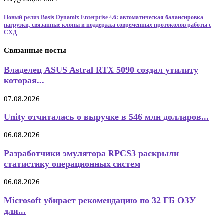
Новый релиз Basis Dynamix Enterprise 4.6: автоматическая балансировка
нагрузки, связанные клоны и поддержка современных протоколов работы с
СХД
Связанные посты
Владелец ASUS Astral RTX 5090 создал утилиту
которая...
07.08.2026
Unity отчиталась о выручке в 546 млн долларов...
06.08.2026
Разработчики эмулятора RPCS3 раскрыли
статистику операционных систем
06.08.2026
Microsoft убирает рекомендацию по 32 ГБ ОЗУ
для...