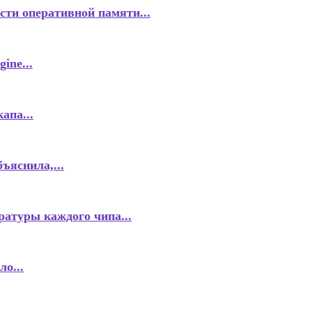
сти оперативной памяти...
ine...
апа...
ъяснила,...
атуры каждого чипа...
о...