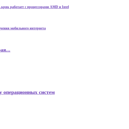
 кряк работает с процессорами AMD и Intel
ичения мобильного интернета
ая...
у операционных систем