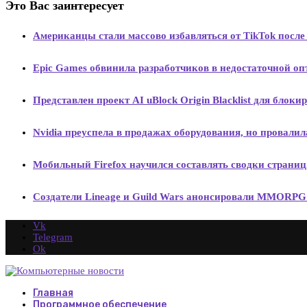
Это Вас заинтересует
Американцы стали массово избавляться от TikTok после
Epic Games обвинила разработчиков в недостаточной оп
Представлен проект AI uBlock Origin Blacklist для бло
Nvidia преуспела в продажах оборудования, но провал
Мобильный Firefox научился составлять сводки страниц
Создатели Lineage и Guild Wars анонсировали MMORPG во
Vk
Telegram
Ok
Главная
Программное обеспечение