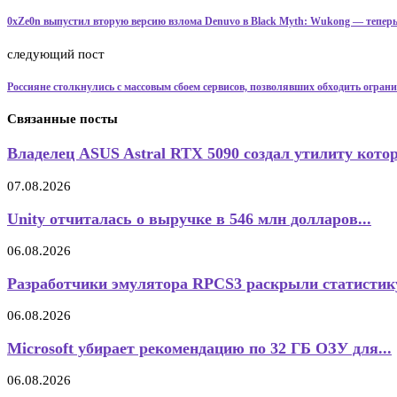
0xZe0n выпустил вторую версию взлома Denuvo в Black Myth: Wukong — теперь
следующий пост
Россияне столкнулись с массовым сбоем сервисов, позволявших обходить огран
Связанные посты
Владелец ASUS Astral RTX 5090 создал утилиту котор
07.08.2026
Unity отчиталась о выручке в 546 млн долларов...
06.08.2026
Разработчики эмулятора RPCS3 раскрыли статистик
06.08.2026
Microsoft убирает рекомендацию по 32 ГБ ОЗУ для...
06.08.2026