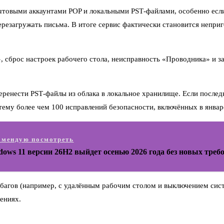
очтовыми аккаунтами POP и локальными PST‑файлами, особенно есл
перезагружать письма. В итоге сервис фактически становится непр
, сброс настроек рабочего стола, неисправность «Проводника» и 
ренести PST‑файлы из облака в локальное хранилище. Если последн
тему более чем 100 исправлений безопасности, включённых в январ
омендую посмотреть
ows 11 версии 26H2 выйдет осенью 2026 года без новых треб
 багов (например, с удалённым рабочим столом и выключением сис
ениях.