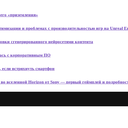
 его «приземления»
тимизации и проблемах с производительностью игр на Unreal En
кировки сгенерированного нейросетями контента
илась с корпоративным ПО
, если встряхнуть смартфон
 вселенной Horizon от Sony — первый геймплей и подробности 