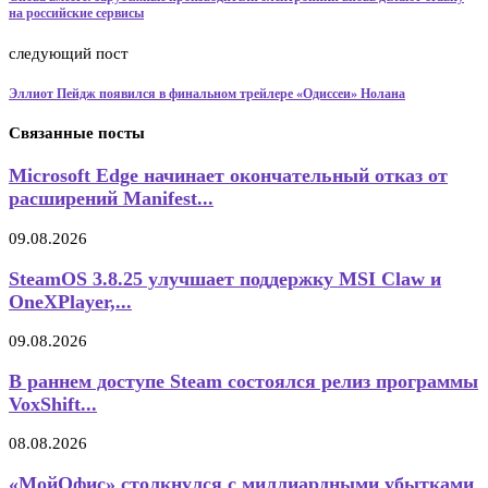
на российские сервисы
следующий пост
Эллиот Пейдж появился в финальном трейлере «Одиссеи» Нолана
Связанные посты
Microsoft Edge начинает окончательный отказ от
расширений Manifest...
09.08.2026
SteamOS 3.8.25 улучшает поддержку MSI Claw и
OneXPlayer,...
09.08.2026
В раннем доступе Steam состоялся релиз программы
VoxShift...
08.08.2026
«МойОфис» столкнулся с миллиардными убытками