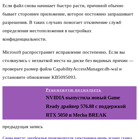
Если файл снова начинает быстро расти, причиной обычно
бывает стороннее приложение, которое постоянно запрашивает
разрешения. В таких случаях помогает отключение служб
определения местоположения в настройках
конфиденциальности.
Microsoft распространяет исправление постепенно. Если вы
столкнулись с нехваткой места на диске без видимых причин —
проверьте размер файла CapabilityAccessManager.db-wal и
установите обновление KB5095093.
Рекомендую посмотреть
NVIDIA выпустила новый Game
Ready драйвер 576.88 с поддержкой
RTX 5050 и Mecha BREAK
предыдущая запись
Снова вместе: зарубежные производители электроники вновь делают ставку