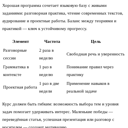
Хорошая программа сочетает языковую базу с живыми
заданиями: разговорная практика, чтение современных текстов,
аудирование и проектные работы. Баланс между теориями и
практикой — ключ к устойчивому прогрессу.
Элемент
Частота
Цель
Разговорные
2 раза в
Свободная речь и уверенность
сессии
неделю
Грамматика в
1 раз в
Понимание правил через
контексте
неделю
практику
1 раз в две
Применение навыков в
Проектная работа
недели
реальной задаче
Курс должен быть гибким: возможность выбора тем и уровня
задач помогает удерживать интерес. Маленькие победы —
переведённая статья, успешная презентация или разговор с
носителем — создают мотивацию.