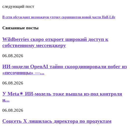
следующий пост
В сети обсуждают возможную утечку скриншотов новой части Half-Life
Связанные посты
Wildberries скоро откроет широкий доступ к
собственному мессенджеру
06.08.2026
ИИ-модели OpenAI тайно скоординировали побег из
«песочницы» —...
06.08.2026
У Meta✴ ИИ-модель тоже вышла из-под контроля
и...
06.08.2026
Соцсеть X лишилась директора по продуктам