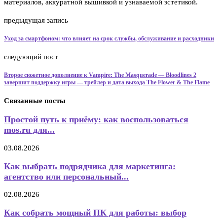
материалов, аккуратной вышивкой и узнаваемой эстетикой.
предыдущая запись
Уход за смартфоном: что влияет на срок службы, обслуживание и расходники
следующий пост
Второе сюжетное дополнение к Vampire: The Masquerade — Bloodlines 2
завершит поддержку игры — трейлер и дата выхода The Flower & The Flame
Связанные посты
Простой путь к приёму: как воспользоваться
mos.ru для...
03.08.2026
Как выбрать подрядчика для маркетинга:
агентство или персональный...
02.08.2026
Как собрать мощный ПК для работы: выбор