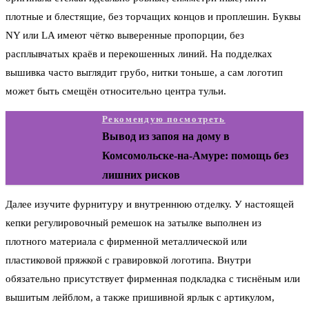
плотные и блестящие, без торчащих концов и проплешин. Буквы
NY или LA имеют чётко выверенные пропорции, без
расплывчатых краёв и перекошенных линий. На подделках
вышивка часто выглядит грубо, нитки тоньше, а сам логотип
может быть смещён относительно центра тульи.
Рекомендую посмотреть
Вывод из запоя на дому в
Комсомольске-на-Амуре: помощь без
лишних рисков
Далее изучите фурнитуру и внутреннюю отделку. У настоящей
кепки регулировочный ремешок на затылке выполнен из
плотного материала с фирменной металлической или
пластиковой пряжкой с гравировкой логотипа. Внутри
обязательно присутствует фирменная подкладка с тиснёным или
вышитым лейблом, а также пришивной ярлык с артикулом,