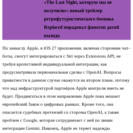
«The Last Night, которую мы не
получили»: новый трейлер
ретрофутуристического боевика
Replaced порадовал фанатов датой
выхода
По замыслу Apple, в iOS 27 приложения, включая сторонние чат-
боты, смогут интегрироваться с Siri через Extensions API, не
требуя кропотливой индивидуальной интеграции, как
предусматривала первоначальная сделка с OpenAI. Вопросы
приватности в данном случае окажутся на втором плане, потому
что над инфраструктурой партнёров Apple контроля иметь не
будет. Продвигаться в этом направлении Apple пока мешает
европейский Закон о цифровых рынках. Кроме того, она
опасается судебных претензий со стороны OpenAI, а также
проблем с Google, которая сотрудничает с ней по линии
интеграции Gemini. Наконец, Apple не теряет надежды