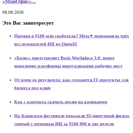
«МойОфис»...
08.08.2026
Это Вас заинтересует
Премия в $100 млн сработала? Meta✴ переманила трёх
исследователей ИИ из OpenAI
«Базис» представляет Basis Workplace 3.0: новое
поколение платформы виртуализации рабочих мест
От идеи до результата: как создаются IT‑продукты для
бизнеса под ключ
Как с контакта скачать песни на компьютер
На Каннском фестивале показали 95-минутный фильм,
снятый с помощью ИИ за $500 000 и две недели