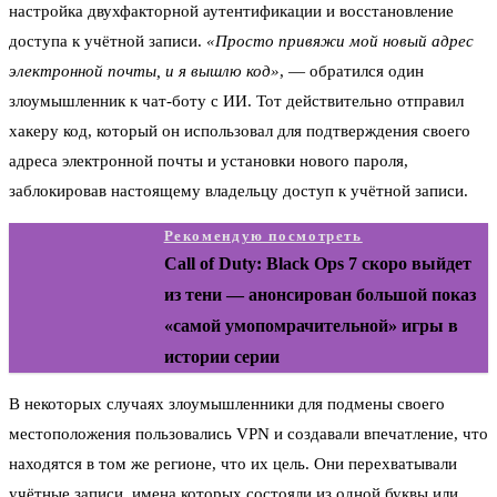
настройка двухфакторной аутентификации и восстановление
доступа к учётной записи.
«Просто привяжи мой новый адрес
электронной почты, и я вышлю код»
, — обратился один
злоумышленник к чат-боту с ИИ. Тот действительно отправил
хакеру код, который он использовал для подтверждения своего
адреса электронной почты и установки нового пароля,
заблокировав настоящему владельцу доступ к учётной записи.
Рекомендую посмотреть
Call of Duty: Black Ops 7 скоро выйдет
из тени — анонсирован большой показ
«самой умопомрачительной» игры в
истории серии
В некоторых случаях злоумышленники для подмены своего
местоположения пользовались VPN и создавали впечатление, что
находятся в том же регионе, что их цель. Они перехватывали
учётные записи, имена которых состояли из одной буквы или