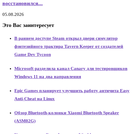
восстановился...
05.08.2026
Это Вас заинтересует
В раннем доступе Steam открыл двери симулятор
фэнтезийного трактира Tavern Keeper от создателей
Game Dev Tycoon
Microsoft разделила канал Canary для тестировщиков
Windows 11 на два направления
Epic Games планирует улучшить работу античита Easy
Anti-Cheat на Linux
Обзор Bluetooth-колонки Xiaomi Bluetooth Speaker
(ASM02G)