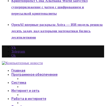
Криптопроект Сэма Альтмана World запустил
суперприложение с чатом с шифрованием и
пересылкой криптовалюты
OpenAI впервые раскрыла Astra — ИИ-модель решила
десять задач, над которыми математики бились
десятилетиями
Vk
Telegram
Ok
Главная
Программное обеспечение
Система
Интернет и сеть
Работа в интернете