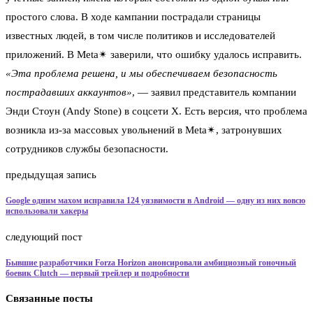
простого слова. В ходе кампании пострадали страницы
известных людей, в том числе политиков и исследователей
приложений. В Meta✴ заверили, что ошибку удалось исправить.
«Эта проблема решена, и мы обеспечиваем безопасность
пострадавших аккаунтов»
, — заявил представитель компании
Энди Стоун (Andy Stone) в соцсети X. Есть версия, что проблема
возникла из-за массовых увольнений в Meta✴, затронувших
сотрудников службы безопасности.
предыдущая запись
Google одним махом исправила 124 уязвимости в Android — одну из них вовсю
использовали хакеры
следующий пост
Бывшие разработчики Forza Horizon анонсировали амбициозный гоночный
боевик Clutch — первый трейлер и подробности
Связанные посты