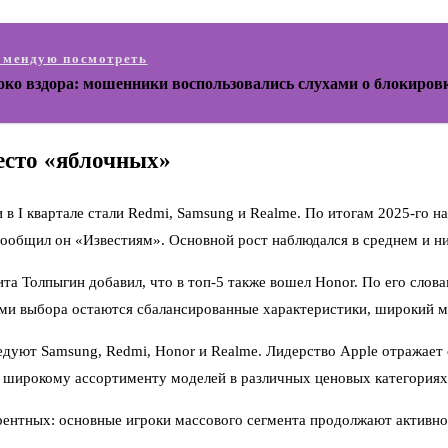
омендую посмотреть
око вздора: мошенники воспользовались слухами о блокиров
есто «яблочных»
в I квартале стали Redmi, Samsung и Realme. По итогам 2025-го 
 сообщил он «Известиям». Основной рост наблюдался в среднем и ни
а Толпыгин добавил, что в топ-5 также вошел Honor. По его слов
ами выбора остаются сбалансированные характеристики, широкий 
дуют Samsung, Redmi, Honor и Realme. Лидерство Apple отражает 
 широкому ассортименту моделей в различных ценовых категориях,
рентных: основные игроки массового сегмента продолжают активно