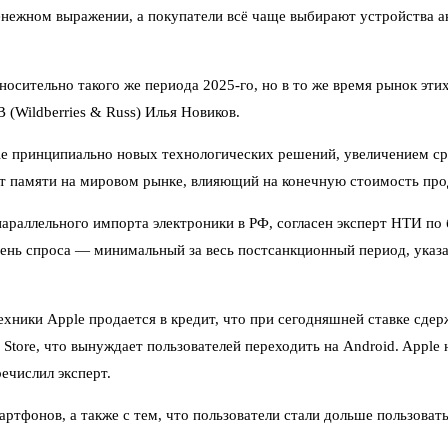
енежном выражении, а покупатели всё чаще выбирают устройства а
тносительно такого же периода 2025-го, но в то же время рынок эт
Wildberries & Russ) Илья Новиков.
le принципиально новых технологических решений, увеличением ср
ит памяти на мировом рынке, влияющий на конечную стоимость про
араллельного импорта электроники в РФ, согласен эксперт НТИ по 
ень спроса — минимальный за весь постсанкционный период, указа
хники Apple продается в кредит, что при сегодняшней ставке сде
Store, что вынуждает пользователей переходить на Android. Apple
ечислил эксперт.
тфонов, а также с тем, что пользователи стали дольше пользовать