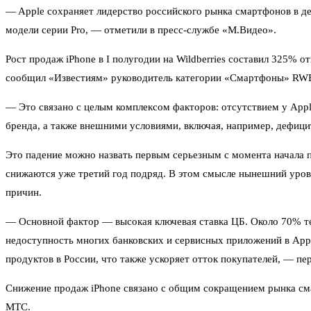
— Apple сохраняет лидерство российского рынка смартфонов в д
модели серии Pro, — отметили в пресс-службе «М.Видео».
Рост продаж iPhone в I полугодии на Wildberries составил 325% о
сообщил «Известиям» руководитель категории «Смартфоны» RWB (
— Это связано с целым комплексом факторов: отсутствием у App
бренда, а также внешними условиями, включая, например, дефиц
Это падение можно назвать первым серьезным с момента начала п
снижаются уже третий год подряд. В этом смысле нынешний уров
причин.
— Основной фактор — высокая ключевая ставка ЦБ. Около 70% те
недоступность многих банковских и сервисных приложений в App 
продуктов в России, что также ускоряет отток покупателей, — пер
Снижение продаж iPhone связано с общим сокращением рынка смар
МТС.