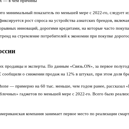
ах — в чем причины
это минимальный показатель по меньшей мере с 2022-го, следует и
сируется рост спроса на устройства азиатских брендов, включая 
орывных инноваций, дорогими кредитами, на которые часто покупае
тренд на стремление потребителей к экономии при покупке дорог
оссии
их продавцы и эксперты. По данным «Связь.ON», за первое полуго
 сообщили о снижении продаж на 12% в штуках, при этом доля бре
iPhone — примерно на 60 тыс. меньше, чем годом ранее, рассказал 
яблочных» гаджетов по меньшей мере с 2022-го. Всего было реализ
 американская компания занимает первое место по реализации сма