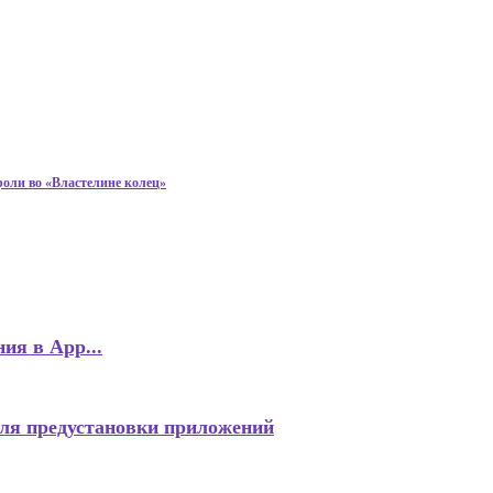
роли во «Властелине колец»
ия в App...
для предустановки приложений