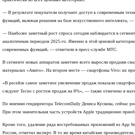
— В результате покупатели получают доступ к современным техн
функций, включая решения на базе искусственного интеллекта, —
— Наиболее заметный рост спроса сегодня наблюдается в сегмен
аналогичным периодом 2025-го. Именно в этой ценовой категори
современных функций, — отметили в пресс-службе МТС.
В сегменте новых аппаратов заметнее всего выросли продажи сма
материалах «Авито». На втором месте — смартфоны Vivo: их про
«В ресейле самое заметное увеличение продаж показали смартфон
следуют Tecno с ростом продаж на 8%», — также отмечено в мат
По мнению гендиректора TelecomDaily Дениса Кускова, сейчас ро
При этом значительная часть устройств Apple традиционно приобр
Кроме того, удаление ряда востребованных приложений из App St
России, отметил эксперт. В то же время китайские производител