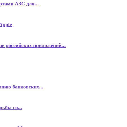
тами АЗС для...
Apple
е российских приложений...
анию банковских...
ьбы со...