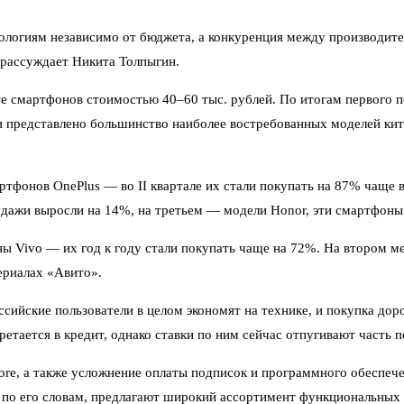
ологиям независимо от бюджета, а конкуренция между производите
 рассуждает Никита Толпыгин.
те смартфонов стоимостью 40–60 тыс. рублей. По итогам первого 
и представлено большинство наиболее востребованных моделей ки
ртфонов OnePlus — во II квартале их стали покупать на 87% чаще 
дажи выросли на 14%, на третьем — модели Honor, эти смартфоны 
ы Vivo — их год к году стали покупать чаще на 72%. На втором м
ериалах «Авито».
ссийские пользователи в целом экономят на технике, и покупка дор
етается в кредит, однако ставки по ним сейчас отпугивают часть п
ore, а также усложнение оплаты подписок и программного обеспече
и, по его словам, предлагают широкий ассортимент функциональных