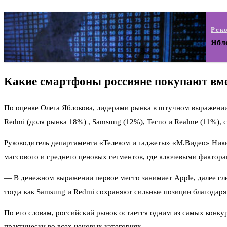
Рек
Ябл
Какие смартфоны россияне покупают вм
По оценке Олега Яблокова, лидерами рынка в штучном выражении 
Redmi (доля рынка 18%) , Samsung (12%), Tecno и Realme (11%),
Руководитель департамента «Телеком и гаджеты» «М.Видео» Никит
массового и среднего ценовых сегментов, где ключевыми фактор
— В денежном выражении первое место занимает Apple, далее сле
тогда как Samsung и Redmi сохраняют сильные позиции благодаря
По его словам, российский рынок остается одним из самых конку
практически во всех ценовых категориях.