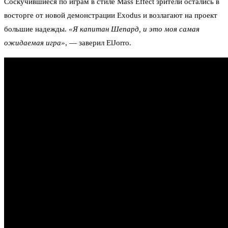
Соскучившиеся по играм в стиле Mass Effect зрители остались в
восторге от новой демонстрации Exodus и возлагают на проект
большие надежды.
«Я капитан Шепард, и это моя самая
ожидаемая игра»
, — заверил ElJorro.