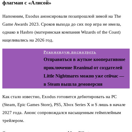
флагман с «Алисой»
Напомним, Exodus анонсировали позапрошлой зимой на The
Game Awards 2023. Сроков выхода до сих пор игра не имела,
однако в Hasbro (материнская компания Wizards of the Coast)
нацеливались на 2026 год.
Рекомендую посмотреть
Отправиться в жуткое кооперативное
приключение Reanimal от создателей
Little Nightmares можно уже сейчас —
в Steam вышла демоверсия
Как стало известно, Exodus готовится дебютировать на PC
(Steam, Epic Games Store), PS5, Xbox Series X и S лишь в начале
2027 года. Анонс сопровождался насыщенным геймплейным
трейлером.