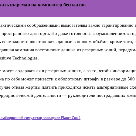
чать шареман на компьютер бесплатно
актическими соображениями: вымогателям важно гарантированно по
пространство для торга. Но даже готовность злоумышленников торг
 возможности восстановить данные в полном объёме; кроме того, 
адавшая компания восстановит данные из резервных копий, передум
itive Technologies.
 могут содержаться в резервных копиях, а за то, чтобы информация
 по себе может привести к оборотному штрафу в размере до 500 м
случае отказа жертвы платить приходится искать альтернативные сх
еррористической деятельности — руководители пострадавших компа
 амбициозный симулятор зоопарков Planet Zoo 2