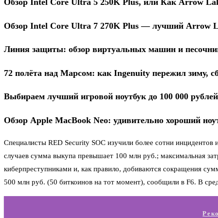
Обзор Intel Core Ultra 5 250K Plus, или Как Arrow La
Обзор Intel Core Ultra 7 270K Plus — лучший Arrow 
Линия защиты: обзор виртуальных машин и песочни
72 полёта над Марсом: как Ingenuity пережил зиму, 
Выбираем лучший игровой ноутбук до 100 000 рублей
Обзор Apple MacBook Neo: удивительно хороший ноут
Специалисты RED Security SOC изучили более сотни инцидентов и
случаев сумма выкупа превышает 100 млн руб.; максимальная зат
киберпреступниками и, как правило, добиваются сокращения сумм
500 млн руб. (50 биткоинов на тот момент), сообщили в F6. В с
Рек