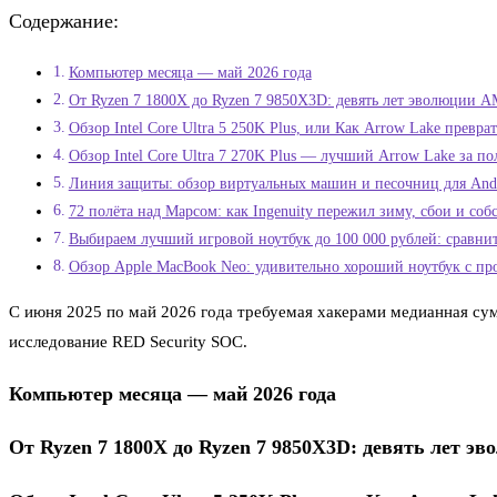
Содержание:
Компьютер месяца — май 2026 года
От Ryzen 7 1800X до Ryzen 7 9850X3D: девять лет эволюции A
Обзор Intel Core Ultra 5 250K Plus, или Как Arrow Lake превра
Обзор Intel Core Ultra 7 270K Plus — лучший Arrow Lake за п
Линия защиты: обзор виртуальных машин и песочниц для And
72 полёта над Марсом: как Ingenuity пережил зиму, сбои и со
Выбираем лучший игровой ноутбук до 100 000 рублей: сравни
Обзор Apple MacBook Neo: удивительно хороший ноутбук с про
С июня 2025 по май 2026 года требуемая хакерами медианная сум
исследование RED Security SOC.
Компьютер месяца — май 2026 года
От Ryzen 7 1800X до Ryzen 7 9850X3D: девять лет э