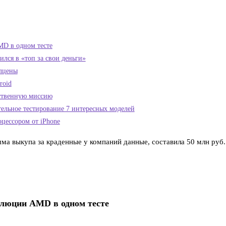
MD в одном тесте
тился в «топ за свои деньги»
олцены
roid
бственную миссию
тельное тестирование 7 интересных моделей
цессором от iPhone
ма выкупа за краденные у компаний данные, составила 50 млн руб
волюции AMD в одном тесте