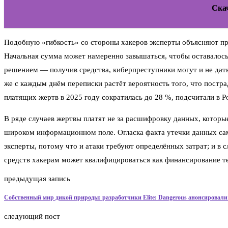
Ска
Подобную «гибкость» со стороны хакеров эксперты объясняют пр
Начальная сумма может намеренно завышаться, чтобы оставалось 
решением — получив средства, киберпреступники могут и не дать
же с каждым днём переписки растёт вероятность того, что постр
платящих жертв в 2025 году сократилась до 28 %, подсчитали в Pos
В ряде случаев жертвы платят не за расшифровку данных, которые
широком информационном поле. Огласка факта утечки данных сама
эксперты, потому что и атаки требуют определённых затрат; и в 
средств хакерам может квалифицироваться как финансирование т
предыдущая запись
Собственный мир дикой природы: разработчики Elite: Dangerous анонсировали
следующий пост