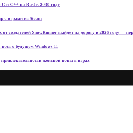
 C и C++ на Rust к 2030 году
р с играми из Steam
от создателей SnowRunner выйдет на дорогу в 2026 году — пе
 пост о будущем Windows 11
ты привлекательности женской попы в играх