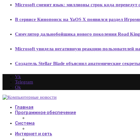
Microsoft сменит язык: миллионы строк кода переведут с
В сервисе Кинопоиск на YaOS X появился раздел Игроми
Симулятор дальнобойщика нового поколения Road Kings 
Microsoft увидела негативную реакцию пользователей на
Создатель Stellar Blade объяснил анатомические секре
Vk
Telegram
Ok
Главная
Программное обеспечение
Система
Интернет и сеть