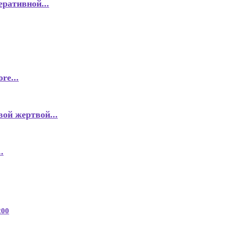
еративной...
re...
ой жертвой...
.
200