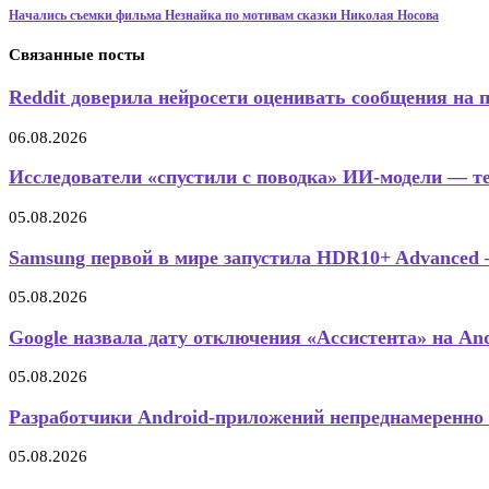
Начались съемки фильма Незнайка по мотивам сказки Николая Носова
Связанные посты
Reddit доверила нейросети оценивать сообщения на 
06.08.2026
Исследователи «спустили с поводка» ИИ-модели — те
05.08.2026
Samsung первой в мире запустила HDR10+ Advanced 
05.08.2026
Google назвала дату отключения «Ассистента» на Andr
05.08.2026
Разработчики Android-приложений непреднамеренно
05.08.2026