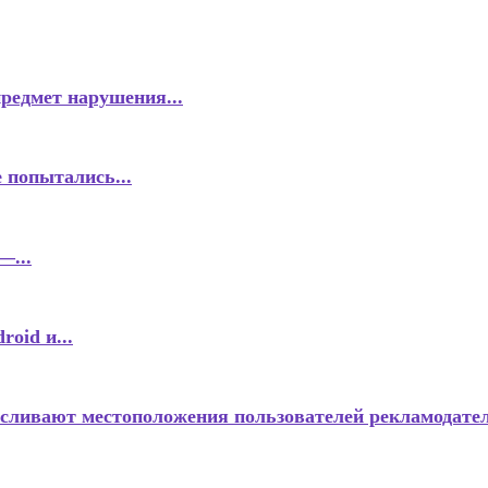
предмет нарушения...
 попытались...
—...
oid и...
 сливают местоположения пользователей рекламодате