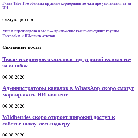
Глава Take-Two обвинил крупные корпорации во лжи про увольнения из-за
ИИ
следующий пост
Meta✴ переизобрела Reddit — приложение Forum объединит группы
Facebook✴ и ИИ-поиск ответов
Связанные посты
Тысячи серверов оказались под угрозой взлома из-
за ошибок...
06.08.2026
Администраторы каналов в WhatsApp скоро смогут
маркировать ИИ-контент
06.08.2026
Wildberries скоро откроет широкий доступ к
собственному мессенджеру
06.08.2026