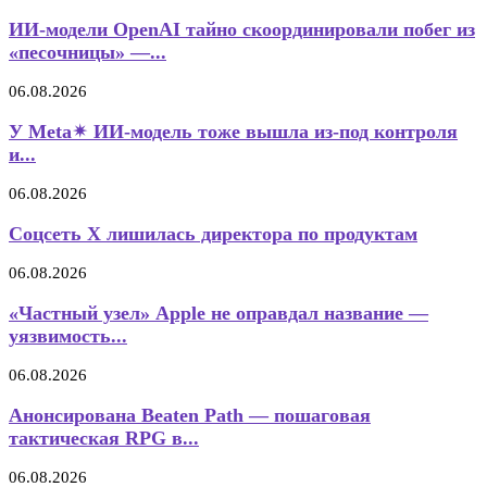
ИИ-модели OpenAI тайно скоординировали побег из
«песочницы» —...
06.08.2026
У Meta✴ ИИ-модель тоже вышла из-под контроля
и...
06.08.2026
Соцсеть X лишилась директора по продуктам
06.08.2026
«Частный узел» Apple не оправдал название —
уязвимость...
06.08.2026
Анонсирована Beaten Path — пошаговая
тактическая RPG в...
06.08.2026