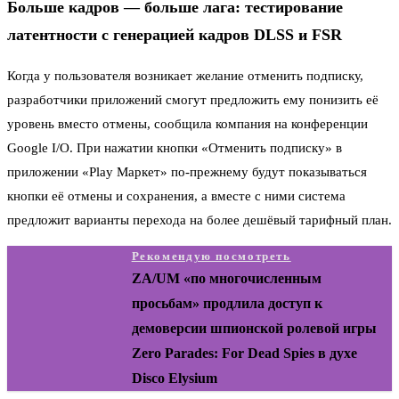
Больше кадров — больше лага: тестирование
латентности с генерацией кадров DLSS и FSR
Когда у пользователя возникает желание отменить подписку,
разработчики приложений смогут предложить ему понизить её
уровень вместо отмены, сообщила компания на конференции
Google I/O. При нажатии кнопки «Отменить подписку» в
приложении «Play Маркет» по-прежнему будут показываться
кнопки её отмены и сохранения, а вместе с ними система
предложит варианты перехода на более дешёвый тарифный план.
Рекомендую посмотреть
ZA/UM «по многочисленным
просьбам» продлила доступ к
демоверсии шпионской ролевой игры
Zero Parades: For Dead Spies в духе
Disco Elysium